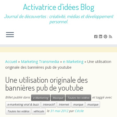
Activatrice d'idées Blog
Journal de découvertes : créativité, médias et développement
personnel.
Passer
au
contenu
Accueil
»
Marketing Transmedia
»
e-Marketing
»
Une utilisation
originale des bannières pub de youtube
Une utilisation originale des
bannières pub de youtube
Billet publié dans
et taggé avec
e-Marketing
Musique
Toutes les vidéos
e-marketing viral & buzz
interactif
Internet
marque
musique
le
31 mai 2012
par
Cécile
Toutes les vidéos
véhicule