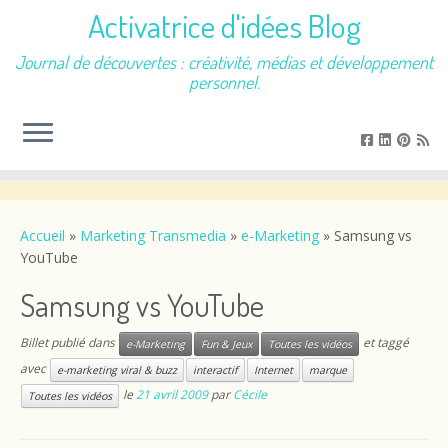
Activatrice d'idées Blog
Journal de découvertes : créativité, médias et développement
personnel.
Passer
au
contenu
Accueil
»
Marketing Transmedia
»
e-Marketing
»
Samsung vs
YouTube
Samsung vs YouTube
Billet publié dans
et taggé
e-Marketing
Fun & Jeux
Toutes les vidéos
avec
e-marketing viral & buzz
interactif
Internet
marque
le
21 avril 2009
par
Cécile
Toutes les vidéos