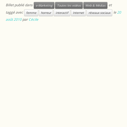
Billet publié dans
et
e-Marketing
Toutes les vidéos
Web & Médias
taggé avec
le
20
femme
horreur
interactif
Internet
réseaux sociaux
août 2010
par
Cécile