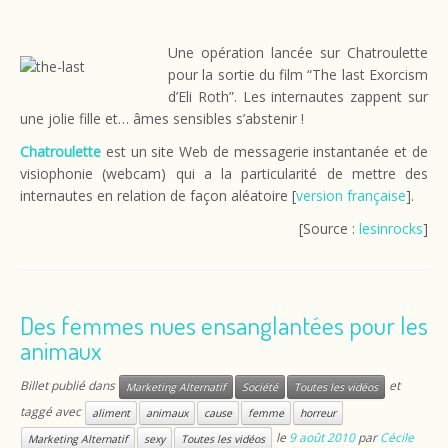
Une opération lancée sur Chatroulette
pour la sortie du film “The last Exorcism
d’Eli Roth”. Les internautes zappent sur
une jolie fille et… âmes sensibles s’abstenir !
Chatroulette
est un site Web de messagerie instantanée et de
visiophonie (webcam) qui a la particularité de mettre des
internautes en relation de façon aléatoire [
version française
].
[Source :
lesinrocks
]
Des femmes nues ensanglantées pour les
animaux
Billet publié dans
et
Marketing Alternatif
Société
Toutes les vidéos
taggé avec
aliment
animaux
cause
femme
horreur
le
9 août 2010
par
Cécile
Marketing Alternatif
sexy
Toutes les vidéos