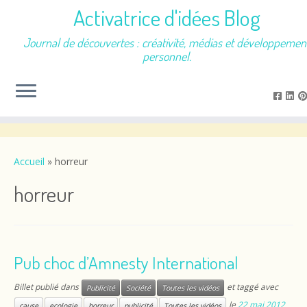
Activatrice d'idées Blog
Journal de découvertes : créativité, médias et développemen
personnel.
Passer
au
contenu
Accueil
»
horreur
horreur
Pub choc d’Amnesty International
Billet publié dans
et taggé avec
Publicité
Société
Toutes les vidéos
le
22 mai 2012
cause
ecologie
horreur
publicité
Toutes les vidéos