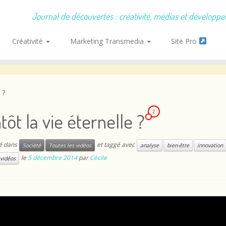
Journal de découvertes : créativité, médias et développ
Créativité
Marketing Transmedia
Site Pro
 ?
2
tôt la vie éternelle ?
ié dans
et taggé avec
Société
Toutes les vidéos
analyse
bien-être
innovation
le
5 décembre 2014
par
Cécile
 vidéos