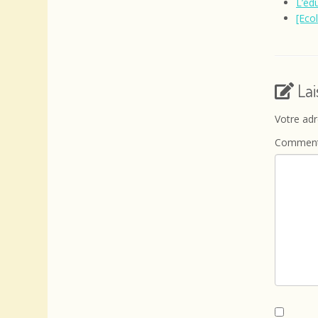
L’édu
[Eco
La
Votre adr
Comment