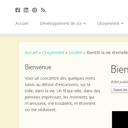
Accueil
Développement de soi
Citoyenneté
Passer
au
contenu
Accueil
»
Citoyenneté
»
Société
»
Bientôt la vie éternelle
Bien
Bienvenue
Voici un concentré des quelques mots
Billet publ
saisis au détour d'excursions, sur la
Toutes les
toile, dans la vie. Un fil qui relie, dans des
pensées imprécises, les moments qui
m'amusent, me troublent, m'étonnent
ou me séduisent.