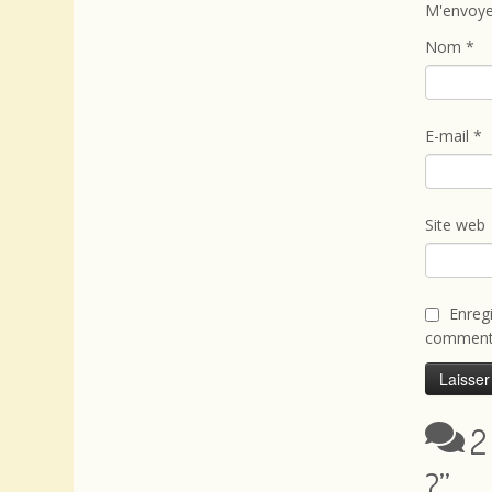
M'envoye
Nom
*
E-mail
*
Site web
Enreg
commenta
2
?
”