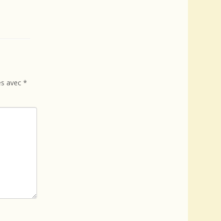
és avec
*