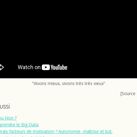
“Vivons mieux, vivons très très vieux”
[Source 
aussi
ou Non ?
rendre le Big Data
vrais facteurs de motivation ? Autonomie, maîtrise et but.