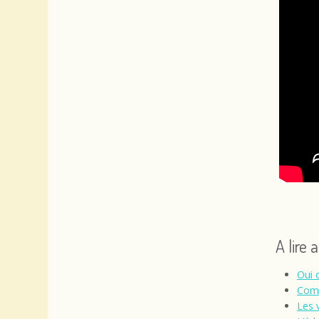
A lire 
Oui 
Comp
Les 