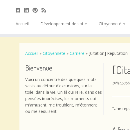
Accueil
Développement de soi
Citoyenneté
Passer
au
contenu
Accueil
»
Citoyenneté
»
Carrière
»
[Citation] Réputation
[Cit
Bienvenue
Voici un concentré des quelques mots
Billet publ
saisis au détour d'excursions, sur la
toile, dans la vie. Un fil qui relie, dans des
pensées imprécises, les moments qui
m'amusent, me troublent, m'étonnent
“Une répu
ou me séduisent.
A lire 