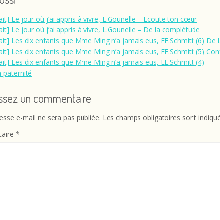
ait] Le jour où j’ai appris à vivre, L.Gounelle – Ecoute ton cœur
ait] Le jour où j’ai appris à vivre, L.Gounelle – De la complétude
rait] Les dix enfants que Mme Ming n’a jamais eus, EE.Schmitt (6) De l
rait] Les dix enfants que Mme Ming n’a jamais eus, EE.Schmitt (5) Con
rait] Les dix enfants que Mme Ming n’a jamais eus, EE.Schmitt (4)
a paternité
issez un commentaire
esse e-mail ne sera pas publiée.
Les champs obligatoires sont indiqu
aire
*