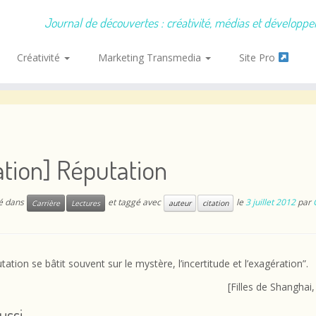
Journal de découvertes : créativité, médias et développ
Créativité
Marketing Transmedia
Site Pro
ation] Réputation
ié dans
et taggé avec
le
3 juillet 2012
par
Carrière
Lectures
auteur
citation
tation se bâtit souvent sur le mystère, l’incertitude et l’exagération”.
[Filles de Shanghai,
aussi