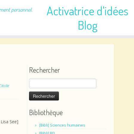
Activatrice d'idées
ement personnel.
Blog
Rechercher
Rechercher :
Cécile
Bibliothèque
 Lisa See]
[Bibli] Sciences humaines
[Bibli] BD