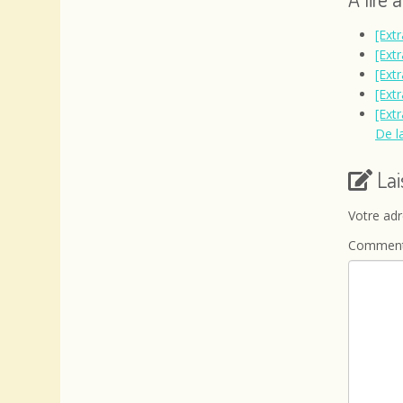
[Extr
[Extr
[Ext
[Ext
[Ext
De l
La
Votre adr
Comment