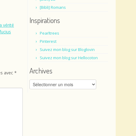
[Bibli] Romans
Inspirations
a vérité
fucius
Pearltrees
Pinterest
Suivez mon blog sur Bloglovin
Suivez mon blog sur Hellocoton
Archives
és avec
*
Archives