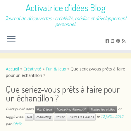
Activatrice d'idées Blog
Journal de découvertes : créativité, médias et développement
personnel.
Passer
au
contenu
Accueil
»
Créativité
»
Fun & Jeux
»
Que seriez-vous prêts à faire
pour un échantillon ?
Que seriez-vous prêts à faire pour
un échantillon ?
Billet publié dans
et
Fun & Jeux
Marketing Alternatif
Toutes les vidéos
taggé avec
le
12 juillet 2012
fun
marketing
street
Toutes les vidéos
par
Cécile