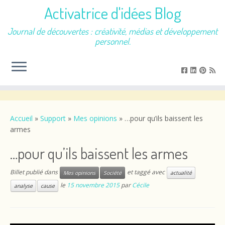
Activatrice d'idées Blog
Journal de découvertes : créativité, médias et développement
personnel.
Passer
au
contenu
Accueil
»
Support
»
Mes opinions
»
…pour qu’ils baissent les
armes
…pour qu’ils baissent les armes
Billet publié dans
et taggé avec
Mes opinions
Société
actualité
le
15 novembre 2015
par
Cécile
analyse
cause