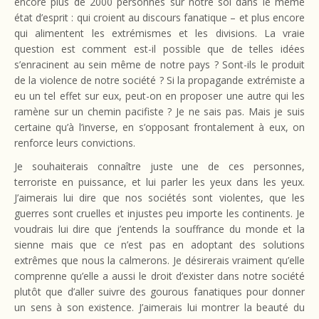
encore plus de 2000 personnes sur notre sol dans le même
état d’esprit : qui croient au discours fanatique – et plus encore
qui alimentent les extrémismes et les divisions. La vraie
question est comment est-il possible que de telles idées
s’enracinent au sein même de notre pays ? Sont-ils le produit
de la violence de notre société ? Si la propagande extrémist
e a
eu un tel effet sur eux, peut-on en proposer une autre qui les
ramène sur un chemin pacifiste ? Je ne sais pas. Mais je suis
certaine qu’à l’inverse, en s’opposant frontalement à eux, on
renforce leurs convictions.
Je souhaiterais connaître juste une de ces personnes,
terroriste en puissance, et lui parler les yeux dans les yeux.
J’aimerais lui dire que nos sociétés sont violentes, que les
guerres sont cruelles et injustes peu importe les continents. Je
voudrais lui dire que j’entends la souffrance du monde et la
sienne mais que ce n’est pas en adoptant des solutions
extrêmes que nous la calmerons. Je désirerais vraiment qu’elle
comprenne qu’elle a aussi le droit d’exister dans notre société
plutôt que d’aller suivre des gourous fanatiques pour donner
un sens à son existence. J’aimerais lui montrer la beauté du