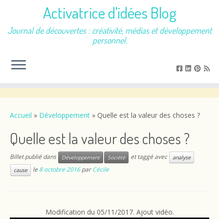
Activatrice d'idées Blog
Journal de découvertes : créativité, médias et développement
personnel.
Passer
au
contenu
Accueil
»
Développement
»
Quelle est la valeur des choses ?
Quelle est la valeur des choses ?
Billet publié dans
et taggé avec
Développement
Société
analyse
le
8 octobre 2016
par
Cécile
cause
Modification du 05/11/2017. Ajout vidéo.