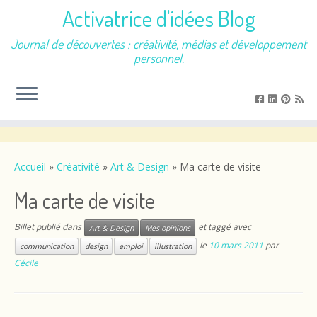
Activatrice d'idées Blog
Journal de découvertes : créativité, médias et développement
personnel.
Passer
au
contenu
Accueil
»
Créativité
»
Art & Design
»
Ma carte de visite
Ma carte de visite
Billet publié dans
et taggé avec
Art & Design
Mes opinions
le
10 mars 2011
par
communication
design
emploi
illustration
Cécile