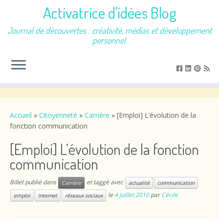
Activatrice d'idées Blog
Journal de découvertes : créativité, médias et développement
personnel.
Passer
au
contenu
Accueil
»
Citoyenneté
»
Carrière
»
[Emploi] L’évolution de la
fonction communication
[Emploi] L’évolution de la fonction
communication
Billet publié dans
et taggé avec
Carrière
actualité
communication
le
4 juillet 2010
par
Cécile
emploi
Internet
réseaux sociaux