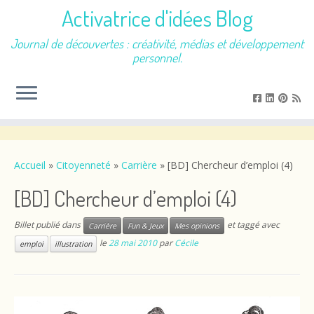
Activatrice d'idées Blog
Journal de découvertes : créativité, médias et développement
personnel.
Passer
au
contenu
Accueil
»
Citoyenneté
»
Carrière
»
[BD] Chercheur d’emploi (4)
[BD] Chercheur d’emploi (4)
Billet publié dans
et taggé avec
Carrière
Fun & Jeux
Mes opinions
le
28 mai 2010
par
Cécile
emploi
illustration