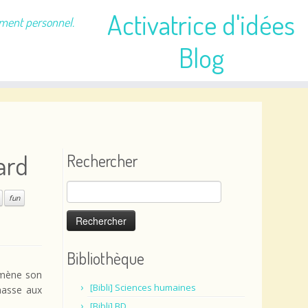
Activatrice d'idées
ement personnel.
Blog
ard
Rechercher
Rechercher :
fun
Bibliothèque
emmène son
[Bibli] Sciences humaines
chasse aux
[Bibli] BD