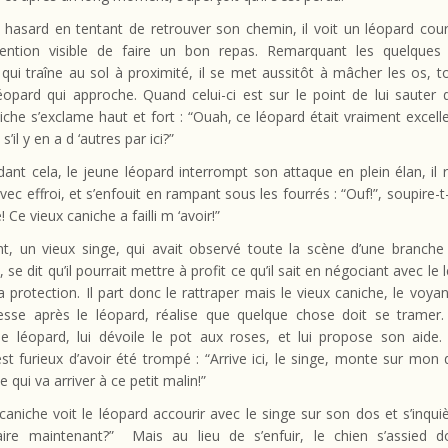
 hasard en tentant de retrouver son chemin, il voit un léopard couri
ntention visible de faire un bon repas. Remarquant les quelques
qui traîne au sol à proximité, il se met aussitôt à mâcher les os, t
opard qui approche. Quand celui-ci est sur le point de lui sauter 
iche s’exclame haut et fort : “Ouah, ce léopard était vraiment excell
il y en a d ‘autres par ici?”
ant cela, le jeune léopard interrompt son attaque en plein élan, il 
ec effroi, et s’enfouit en rampant sous les fourrés : “Ouf!”, soupire-t-i
! Ce vieux caniche a failli m ‘avoir!”
t, un vieux singe, qui avait observé toute la scène d’une branche 
 se dit qu’il pourrait mettre à profit ce qu’il sait en négociant avec le
a protection. Il part donc le rattraper mais le vieux caniche, le voyan
tesse après le léopard, réalise que quelque chose doit se tramer.
 le léopard, lui dévoile le pot aux roses, et lui propose son aide.
st furieux d’avoir été trompé : “Arrive ici, le singe, monte sur mon 
e qui va arriver à ce petit malin!”
caniche voit le léopard accourir avec le singe sur son dos et s’inqui
faire maintenant?” Mais au lieu de s’enfuir, le chien s’assied 