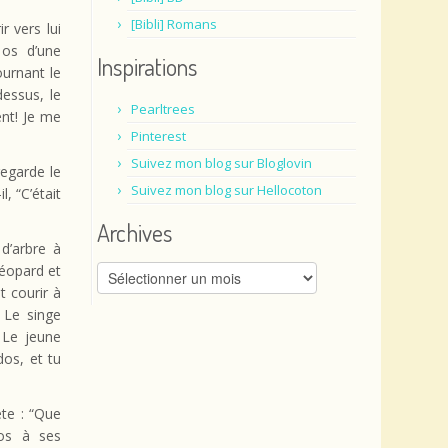
[Bibli] Romans
r vers lui
 os d’une
Inspirations
ournant le
dessus, le
Pearltrees
ent! Je me
Pinterest
Suivez mon blog sur Bloglovin
regarde le
Suivez mon blog sur Hellocoton
l, “C’était
Archives
d’arbre à
 léopard et
Archives
t courir à
 Le singe
 Le jeune
dos, et tu
ète : “Que
dos à ses