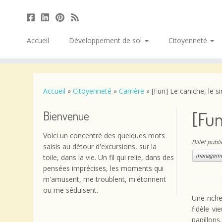
Accueil
Développement de soi
Citoyenneté
Passer
au
contenu
Accueil
»
Citoyenneté
»
Carrière
»
[Fun] Le caniche, le s
[Fun
Bienvenue
Voici un concentré des quelques mots
Billet publ
saisis au détour d'excursions, sur la
manageme
toile, dans la vie. Un fil qui relie, dans des
pensées imprécises, les moments qui
m'amusent, me troublent, m'étonnent
ou me séduisent.
Une riche
fidèle vi
papillons