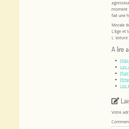
agresseu
moment où
fait une 
Morale de
L’âge et 
L ‘astuce
A lire 
[Ext
Les 
[Fun
[Emp
Les 
La
Votre adr
Comment