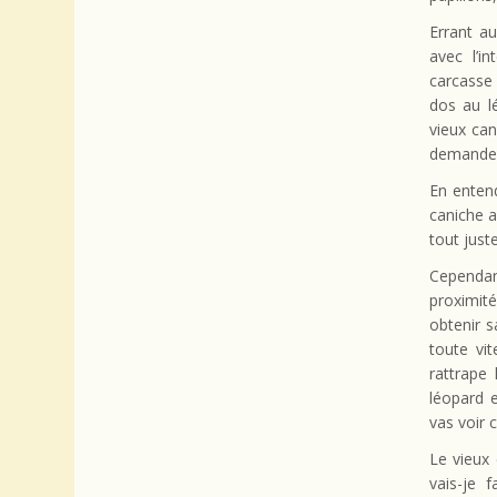
Errant au
avec l’i
carcasse 
dos au lé
vieux can
demande s’
En entend
caniche av
tout juste
Cependan
proximité,
obtenir s
toute vi
rattrape
léopard e
vas voir c
Le vieux 
vais-je 