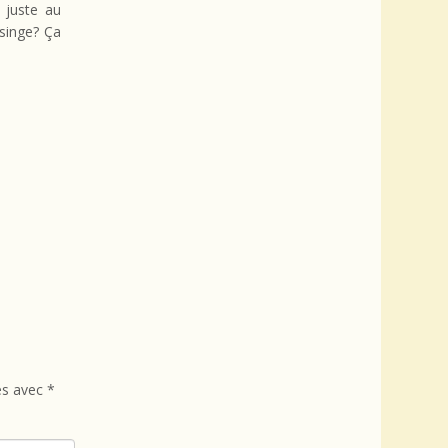
 juste au
 singe? Ça
és avec
*