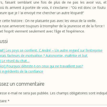
rs, faisant semblant une fois de plus de ne pas les avoir vus, et
 ils arrivent à portée de voix, il s’exclame : “Où est donc ce foutu
heure que je l ‘ai envoyé me chercher un autre léopard!”
 cette histoire : On ne plaisante pas avec les vieux de la vieille.
la ruse arriveront toujours à triompher de la jeunesse et de la force !
 et l’esprit viennent seulement avec l’âge et l’expérience.
aussi
rait] Les psys se confient, C.André – Un autre regard sur l’entreprise
vrais facteurs de motivation ? Autonomie, maîtrise et but.
] Le réveil du chat…
loi] Pourquoi déteste-t-on ceux qui ne travaillent pas?
6 ingrédients de la confiance
issez un commentaire
esse e-mail ne sera pas publiée.
Les champs obligatoires sont indiqu
aire
*