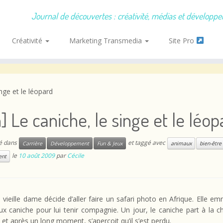
Journal de découvertes : créativité, médias et développ
Créativité
Marketing Transmedia
Site Pro
inge et le léopard
] Le caniche, le singe et le léop
ié dans
et taggé avec
Carrière
Développement
Fun & Jeux
animaux
bien-être
le
10 août 2009
par
Cécile
nt
 vieille dame décide d’aller faire un safari photo en Afrique. Elle 
eux caniche pour lui tenir compagnie. Un jour, le caniche part à la 
, et après un long moment, s’aperçoit qu’il s’est perdu.