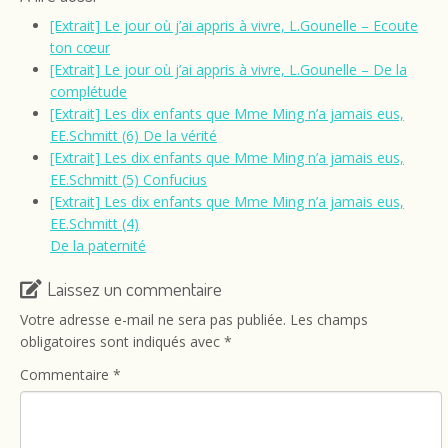
[Extrait] Le jour où j’ai appris à vivre, L.Gounelle – Ecoute
ton cœur
[Extrait] Le jour où j’ai appris à vivre, L.Gounelle – De la
complétude
[Extrait] Les dix enfants que Mme Ming n’a jamais eus,
EE.Schmitt (6) De la vérité
[Extrait] Les dix enfants que Mme Ming n’a jamais eus,
EE.Schmitt (5) Confucius
[Extrait] Les dix enfants que Mme Ming n’a jamais eus,
EE.Schmitt (4)
De la paternité
Laissez un commentaire
Votre adresse e-mail ne sera pas publiée.
Les champs
obligatoires sont indiqués avec
*
Commentaire
*