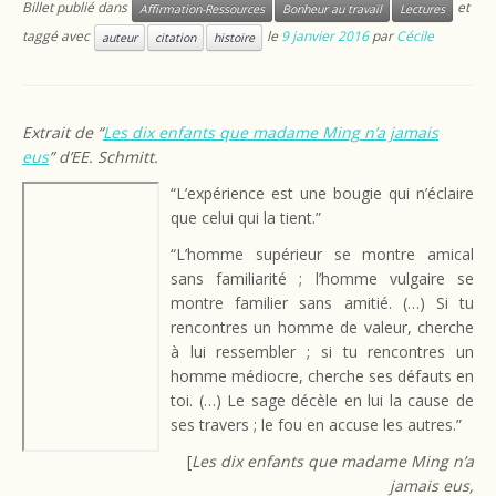
Billet publié dans
et
Affirmation-Ressources
Bonheur au travail
Lectures
taggé avec
le
9 janvier 2016
par
Cécile
auteur
citation
histoire
Extrait de “
Les dix enfants que madame Ming n’a jamais
eus
” d’EE. Schmitt.
“L’expérience est une bougie qui n’éclaire
que celui qui la tient.”
“L’homme supérieur se montre amical
sans familiarité ; l’homme vulgaire se
montre familier sans amitié. (…) Si tu
rencontres un homme de valeur, cherche
à lui ressembler ; si tu rencontres un
homme médiocre, cherche ses défauts en
toi. (…) Le sage décèle en lui la cause de
ses travers ; le fou en accuse les autres.”
[
Les dix enfants que madame Ming n’a
jamais eus,