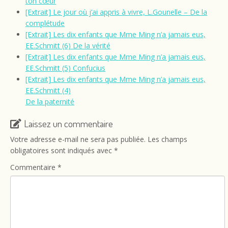
ton cœur
[Extrait] Le jour où j’ai appris à vivre, L.Gounelle – De la
complétude
[Extrait] Les dix enfants que Mme Ming n’a jamais eus,
EE.Schmitt (6) De la vérité
[Extrait] Les dix enfants que Mme Ming n’a jamais eus,
EE.Schmitt (5) Confucius
[Extrait] Les dix enfants que Mme Ming n’a jamais eus,
EE.Schmitt (4)
De la paternité
Laissez un commentaire
Votre adresse e-mail ne sera pas publiée.
Les champs
obligatoires sont indiqués avec
*
Commentaire
*