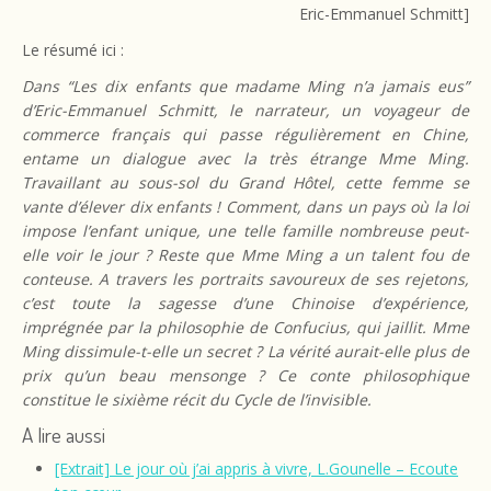
Eric-Emmanuel Schmitt]
Le résumé ici :
Dans “Les dix enfants que madame Ming n’a jamais eus”
d’Eric-Emmanuel Schmitt, le narrateur, un voyageur de
commerce français qui passe régulièrement en Chine,
entame un dialogue avec la très étrange Mme Ming.
Travaillant au sous-sol du Grand Hôtel, cette femme se
vante d’élever dix enfants ! Comment, dans un pays où la loi
impose l’enfant unique, une telle famille nombreuse peut-
elle voir le jour ? Reste que Mme Ming a un talent fou de
conteuse. A travers les portraits savoureux de ses rejetons,
c’est toute la sagesse d’une Chinoise d’expérience,
imprégnée par la philosophie de Confucius, qui jaillit.
Mme
Ming dissimule-t-elle un secret ? La vérité aurait-elle plus de
prix qu’un beau mensonge ? Ce conte philosophique
constitue le sixième récit du Cycle de l’invisible.
A lire aussi
[Extrait] Le jour où j’ai appris à vivre, L.Gounelle – Ecoute