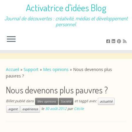
Activatrice d'idées Blog
Journal de découvertes : créativité, médias et développement
personnel.
Passer
au
contenu
Accueil
»
Support
»
Mes opinions
»
Nous devenons plus
pauvres ?
Nous devenons plus pauvres ?
Billet publié dans
et taggé avec
Mes opinions
Société
actualité
le
30 août 2012
par
Cécile
argent
expérience