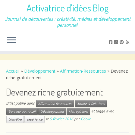
Activatrice d'idées Blog
Journal de découvertes : créativité, médias et développement
personnel.
Passer
au
contenu
Accueil
»
Développement
»
Affirmation-Ressources
»
Devenez
riche gratuitement
Devenez riche gratuitement
Billet publié dans
Affirmation-Ressources
Amour & Relations
et taggé avec
Bonheur au travail
Développement
Mes opinions
le
5 février 2016
par
Cécile
bien-être
expérience