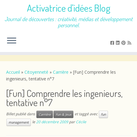
Activatrice d'idées Blog
Journal de découvertes : créativité, médias et développement
personnel.
Passer
au
contenu
Accueil
»
Citoyenneté
»
Carrière
»
[Fun] Comprendre les
ingenieurs, tentative n°7
[Fun] Comprendre les ingenieurs,
tentative n°7
Billet publié dans
et taggé avec
Carrière
Fun & Jeux
fun
le
20 décembre 2009
par
Cécile
management