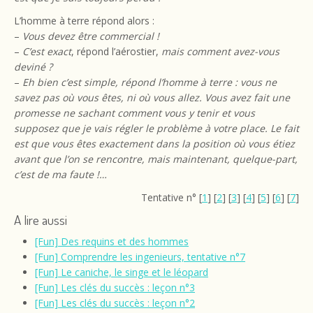
L’homme à terre répond alors :
–
Vous devez être commercial !
–
C’est exact
, répond l’aérostier,
mais comment avez-vous
deviné ?
–
Eh bien c’est simple, répond l’homme à terre : vous ne
savez pas où vous êtes, ni où vous allez. Vous avez fait une
promesse ne sachant comment vous y tenir et vous
supposez que je vais régler le problème à votre place. Le fait
est que vous êtes exactement dans la position où vous étiez
avant que l’on se rencontre, mais maintenant, quelque-part,
c’est de ma faute !…
Tentative n° [
1
] [
2
] [
3
] [
4
] [
5
] [
6
] [
7
]
A lire aussi
[Fun] Des requins et des hommes
[Fun] Comprendre les ingenieurs, tentative n°7
[Fun] Le caniche, le singe et le léopard
[Fun] Les clés du succès : leçon n°3
[Fun] Les clés du succès : leçon n°2