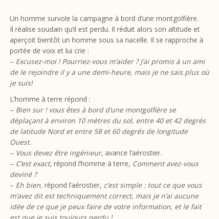
Un homme survole la campagne à bord d’une montgolfière.
Il réalise soudain qu’il est perdu. Il réduit alors son altitude et
aperçoit bientôt un homme sous sa nacelle. Il se rapproche à
portée de voix et lui crie :
–
Excusez-moi ! Pourriez-vous m’aider ? J’ai promis à un ami
de le rejoindre il y a une demi-heure, mais je ne sais plus où
je suis!
L’homme à terre répond :
–
Bien sur ! vous êtes à bord d’une montgolfière se
déplaçant à environ 10 mètres du sol, entre 40 et 42 degrés
de latitude Nord et entre 58 et 60 degrés de longitude
Ouest.
–
Vous devez être ingénieur
, avance l’aérostier.
–
C’est exact
, répond l’homme à terre,
Comment avez-vous
deviné ?
–
Eh bien,
répond l’aérostier,
c’est simple : tout ce que vous
m’avez dit est techniquement correct, mais je n’ai aucune
idée de ce que je peux faire de votre information, et le fait
est que je suis toujours perdu !