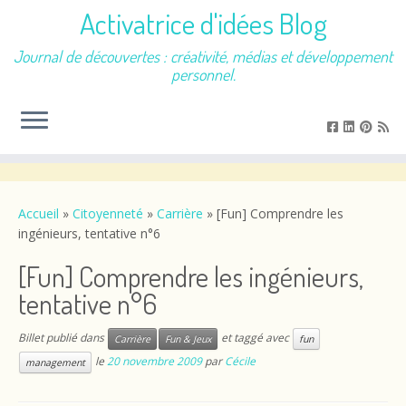
Activatrice d'idées Blog
Journal de découvertes : créativité, médias et développement
personnel.
Passer
au
contenu
Accueil
»
Citoyenneté
»
Carrière
»
[Fun] Comprendre les
ingénieurs, tentative n°6
[Fun] Comprendre les ingénieurs,
tentative n°6
Billet publié dans
et taggé avec
Carrière
Fun & Jeux
fun
le
20 novembre 2009
par
Cécile
management