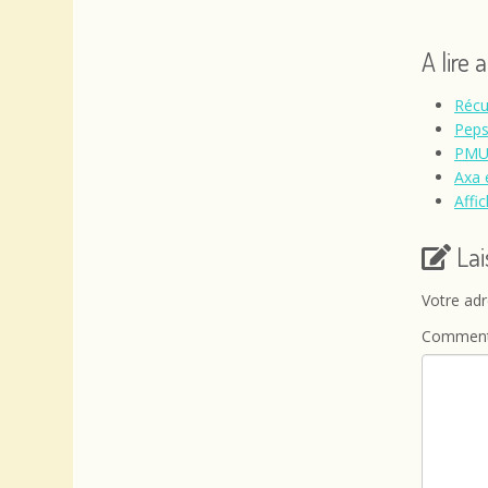
A lire 
Récu
Peps
PMU 
Axa 
Affi
La
Votre adr
Comment