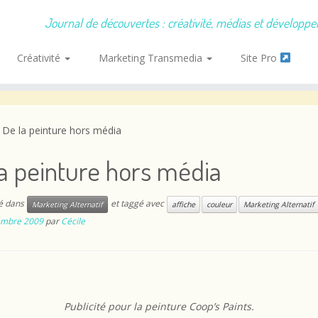
Journal de découvertes : créativité, médias et développ
Créativité
Marketing Transmedia
Site Pro
De la peinture hors média
a peinture hors média
ié dans
et taggé avec
Marketing Alternatif
affiche
couleur
Marketing Alternatif
embre 2009
par
Cécile
Publicité pour la peinture Coop’s Paints.