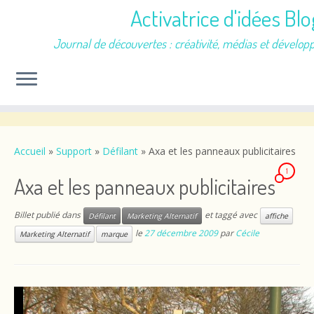
Activatrice d'idées Blo
Journal de découvertes : créativité, médias et dévelo
Passer
au
contenu
Accueil
»
Support
»
Défilant
»
Axa et les panneaux publicitaires
1
Axa et les panneaux publicitaires
Billet publié dans
et taggé avec
Défilant
Marketing Alternatif
affiche
le
27 décembre 2009
par
Cécile
Marketing Alternatif
marque