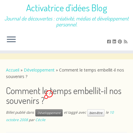
Activatrice d'idées Blog
Journal de découvertes : créativité, médias et développement
personnel.
Passer
au
contenu
Accueil
»
Développement
»
Comment le temps embellit-il nos
souvenirs ?
Comment le temps embellit-il nos
1
souvenirs ?
Billet publié dans
et taggé avec
le
10
Développement
bien-être
octobre 2008
par
Cécile