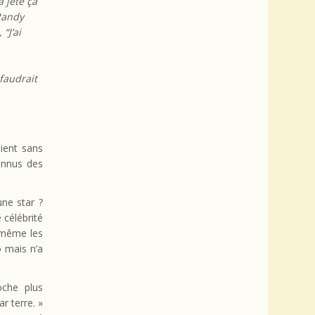
a jeté ça
 Randy
“J’ai
faudrait
ient sans
onnus des
une star ?
 célébrité
 même les
 mais n’a
oche plus
r terre. »