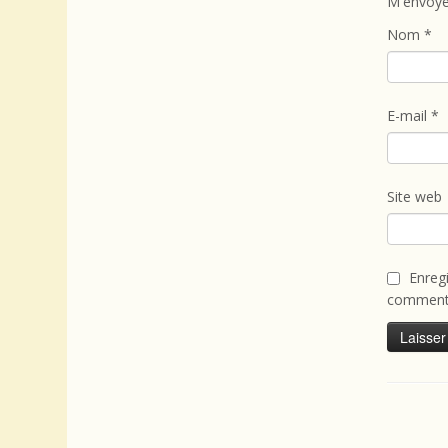
M'envoye
Nom
*
E-mail
*
Site web
Enreg
commenta