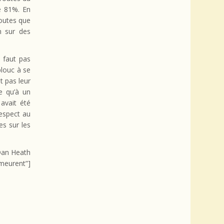
e 81%. En
routes que
n sur des
 faut pas
plouc à se
t pas leur
re qu’à un
avait été
espect au
es sur les
Dan Heath
 meurent”]