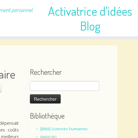
Activatrice d'idées
ement personnel.
Blog
aire
Rechercher
Rechercher :
Bibliothèque
dépensait
[Bibli] Sciences humaines
les coûts
meilleurs
[Bibli] BD