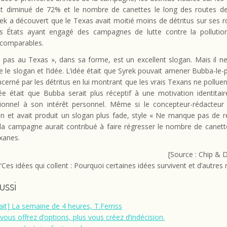
t diminué de 72% et le nombre de canettes le long des routes d
ek a découvert que le Texas avait moitié moins de détritus sur ses 
es États ayant engagé des campagnes de lutte contre la pollutio
 comparables.
 pas au Texas », dans sa forme, est un excellent slogan. Mais il ne
 le slogan et l’idée. L’idée était que Syrek pouvait amener Bubba-le-
ncerné par les détritus en lui montrant que les vrais Texans ne polluen
dée était que Bubba serait plus réceptif à une motivation identitai
tionnel à son intérêt personnel. Même si le concepteur-rédacteur 
n et avait produit un slogan plus fade, style « Ne manque pas de r
la campagne aurait contribué à faire régresser le nombre de canett
xanes.
[Source : Chip & 
“Ces idées qui collent : Pourquoi certaines idées survivent et d’autres
aussi
rait] La semaine de 4 heures, T.Ferriss
 vous offrez d’options, plus vous créez d’indécision.