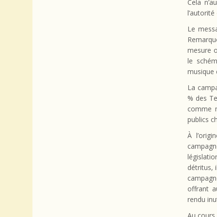
Cela n’a
l’autorit
Le messa
Remarquo
mesure o
le schém
musique d
La campa
% des Tex
comme me
publics c
À l’orig
campagne
législati
détritus,
campagne
offrant 
rendu inut
Au cours 