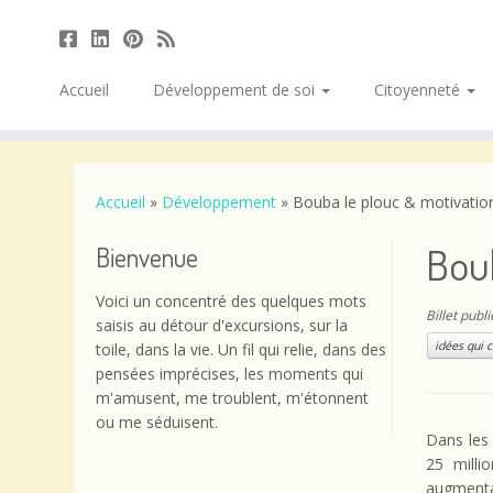
Accueil
Développement de soi
Citoyenneté
Passer
au
contenu
Accueil
»
Développement
»
Bouba le plouc & motivation
Boub
Bienvenue
Voici un concentré des quelques mots
Billet publ
saisis au détour d'excursions, sur la
idées qui c
toile, dans la vie. Un fil qui relie, dans des
pensées imprécises, les moments qui
m'amusent, me troublent, m'étonnent
ou me séduisent.
Dans les
25 milli
augmenta