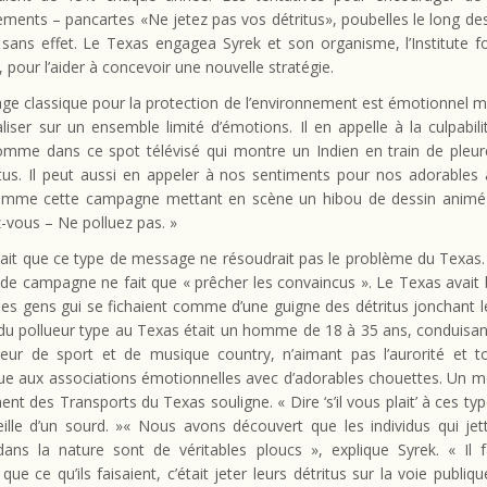
ents – pancartes «Ne jetez pas vos détritus», poubelles le long de
 sans effet. Le Texas engagea Syrek et son organisme, l’Institute f
 pour l’aider à concevoir une nouvelle stratégie.
e classique pour la protection de l’environnement est émotionnel ma
liser sur un ensemble limité d’émotions. Il en appelle à la culpabili
omme dans ce spot télévisé qui montre un Indien en train de pleur
itus. Il peut aussi en appeler à nos sentiments pour nos adorables 
omme cette campagne mettant en scène un hibou de dessin animé q
-vous – Ne polluez pas. »
ait que ce type de message ne résoudrait pas le problème du Texas. 
de campagne ne fait que « prêcher les convaincus ». Le Texas avait
es gens gui se fichaient comme d’une guigne des détritus jonchant l
 du pollueur type au Texas était un homme de 18 à 35 ans, conduisan
eur de sport et de musique country, n’aimant pas l’aurorité et t
ue aux associations émotionnelles avec d’adorables chouettes. Un 
nt des Transports du Texas souligne. « Dire ‘s’il vous plait’ à ces t
eille d’un sourd. »
« Nous avons découvert que les individus qui jett
dans la nature sont de véritables ploucs », explique Syrek. « Il fa
 que ce qu’ils faisaient, c’était jeter leurs détritus sur la voie publiqu