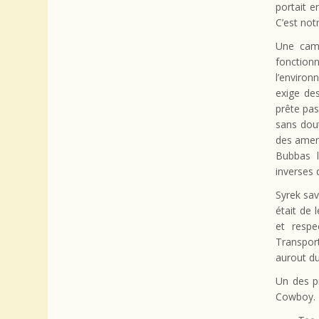
portait e
C’est not
Une camp
fonction
l’environ
exige de
prête pas
sans dou
des amend
Bubbas l
inverses 
Syrek sav
était de 
et respe
Transport
aurout d
Un des p
Cowboy. D