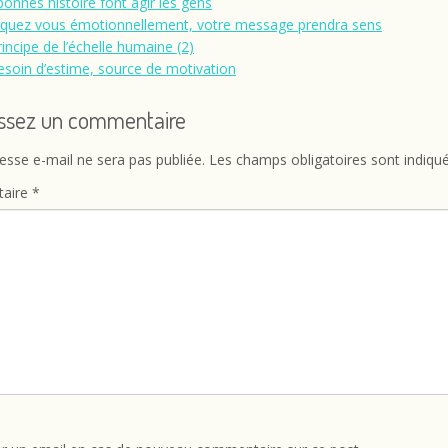
bonnes histoire font agir les gens
iquez vous émotionnellement, votre message prendra sens
rincipe de l’échelle humaine (2)
esoin d’estime, source de motivation
issez un commentaire
esse e-mail ne sera pas publiée.
Les champs obligatoires sont indiqu
aire
*