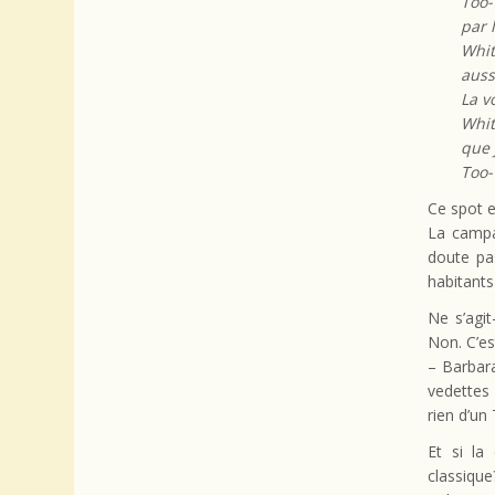
Too-
par 
Whit
auss
La v
Whit
que 
Too-
Ce spot e
La campa
doute pa
habitants
Ne s’agit
Non. C’es
– Barbar
vedettes
rien d’un
Et si la
classique