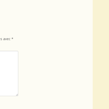
és avec
*