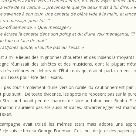
 TaU Jones avance vers la caméra et dit, « Si vous voyez le mec qui 
la vitre de sa voiture … prévenez-le que j’ai deux mots à lui dire. »
e s’avance à son tour, une canette de bière vide à la main, et lance, 
i un message pour lui…”
oix-off demande, « Quel message? »
e écrase la canette dans son poing et dit d’une voix menaçante, “Il 
je l’aie en face de moi.”
TaUJones ajoute, «Touche pas au Texas. »
st à mille lieues des mignonnes chouettes et des Indiens larmoyants.
gne réunissait des athlètes et des musiciens, dont la plupart n’éta
s très célèbres en dehors de l’État mais qui étaient parfaitement c
 du Texas pour être des Texans.
-il pas tout simplement d’une version rurale du cautionnement par 
t plus subtil. De toute évidence, les spots ne reposent pas sur la pure
a Streisand aurait peu de chances de faire un tabac avec Bubba. Et
 macho n’auraient pas été aussi efficaces. Shwarzenegger est macho
 Texan.
 campagne avait utilisé les mêmes stars mais adopté une appr
? «Je suis le boxeur George Foreman. C’est nul, de jeter des papiers pa