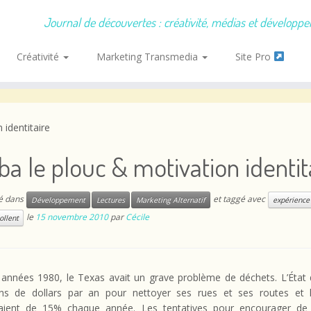
Journal de découvertes : créativité, médias et développ
Créativité
Marketing Transmedia
Site Pro
 identitaire
a le plouc & motivation identit
ié dans
et taggé avec
Développement
Lectures
Marketing Alternatif
expérience
le
15 novembre 2010
par
Cécile
ollent
 années 1980, le Texas avait un grave problème de déchets. L’État 
ons de dollars par an pour nettoyer ses rues et ses routes et 
ient de 15% chaque année. Les tentatives pour encourager de 