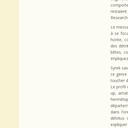
comportem
restaient
Research,
Le messag
à se foca
honte, c
des détr
bêtes, c
Impliquez
Syrek sav
ce genre 
toucher d
Le profil
up, amat
hermétiq
départeme
dans l’or
détritus 
expliquer