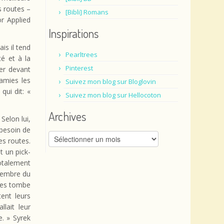
s routes –
[Bibli] Romans
or Applied
Inspirations
is il tend
Pearltrees
té et à la
Pinterest
er devant
amies les
Suivez mon blog sur Bloglovin
ui dit: «
Suivez mon blog sur Hellocoton
Archives
Selon lui,
 besoin de
Archives
es routes.
t un pick-
otalement
membre du
ypes tombe
ent leurs
llait leur
e. » Syrek