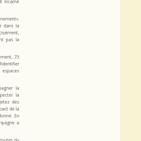
t incarné
nnement».
e dans la
cisément,
nt pas la
ement, 73
identifier
s espaces
pagner la
pecter la
 jetez des
pact de la
donné. En
ampagne a
 routes du