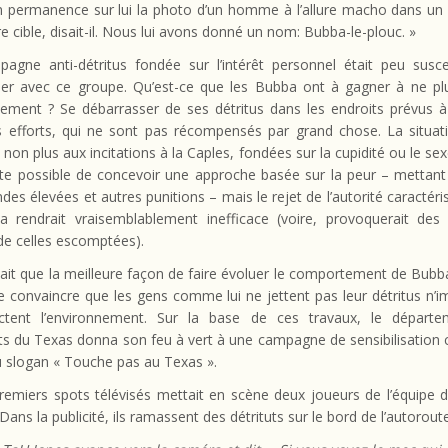
n permanence sur lui la photo d’un homme à l’allure macho dans un 
re cible, disait-il. Nous lui avons donné un nom: Bubba-le-plouc. »
agne anti-détritus fondée sur l’intérêt personnel était peu susce
ner avec ce groupe. Qu’est-ce que les Bubba ont à gagner à ne plu
nement ? Se débarrasser de ses détritus dans les endroits prévus à
s efforts, qui ne sont pas récompensés par grand chose. La situat
 non plus aux incitations à la Caples, fondées sur la cupidité ou le sexe.
te possible de concevoir une approche basée sur la peur – mettant
es élevées et autres punitions – mais le rejet de l’autorité caractéri
a rendrait vraisemblablement inefficace (voire, provoquerait des 
de celles escomptées).
ait que la meilleure façon de faire évoluer le comportement de Bubb
le convaincre que les gens comme lui ne jettent pas leur détritus n’
ctent l’environnement. Sur la base de ces travaux, le départ
s du Texas donna son feu à vert à une campagne de sensibilisation 
u slogan « Touche pas au Texas ».
remiers spots télévisés mettait en scène deux joueurs de l’équipe d
ans la publicité, ils ramassent des détrituts sur le bord de l’autoroute