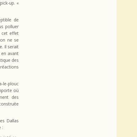
pick-up. «
ptible de
s polluer
 cet effet
ion ne se
 Il serait
 en avant
stique des
réactions
a-le-plouc
importe où
ement des
construite
es Dallas
 :