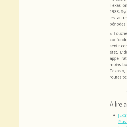
Texas on
1988, Syr
les autr
périodes
« Touche
confondre
sentir co
état. L’i
appel ra
moins bo
Texas », 
routes te
A lire 
[Ext
Plus