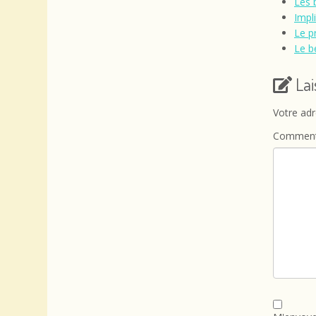
Les 
Impl
Le p
Le b
La
Votre adr
Comment