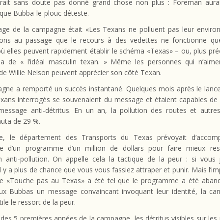
urait sans doute pas donné grand chose non plus : Foreman aurai
é que Bubba-le-plouc déteste.
ge de la campagne était «Les Texans ne polluent pas leur enviro
ns au passage que le recours à des vedettes ne fonctionne qu
ù elles peuvent rapidement établir le schéma «Texas» – ou, plus pré
a de « l’idéal masculin texan. » Même les personnes qui n’aime
e Willie Nelson peuvent apprécier son côté Texan.
gne a remporté un succès instantané. Quelques mois après le lanc
ans interrogés se souvenaient du message et étaient capables de l’
ssage anti-détritus. En un an, la pollution des routes et autre
huta de 29 %.
ine, le département des Transports du Texas prévoyait d’accom
 d’un programme d’un million de dollars pour faire mieux res
on anti-pollution. On appelle cela la tactique de la peur : si vous
 il y a plus de chance que vous vous fassiez attraper et punir. Mais l’im
 «Touche pas au Texas» a été tel que le programme a été aban
aux Bubbas un message convaincant invoquant leur identité, la c
ile le ressort de la peur.
des 5 premières années de la campagne, les détritus visibles sur les