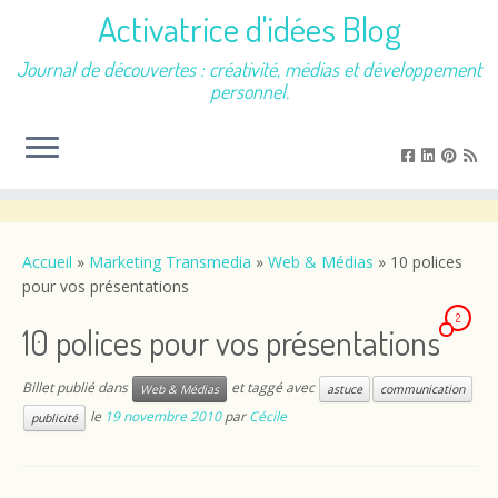
Activatrice d'idées Blog
Journal de découvertes : créativité, médias et développement
personnel.
Passer
au
contenu
Accueil
»
Marketing Transmedia
»
Web & Médias
»
10 polices
pour vos présentations
2
10 polices pour vos présentations
Billet publié dans
et taggé avec
Web & Médias
astuce
communication
le
19 novembre 2010
par
Cécile
publicité