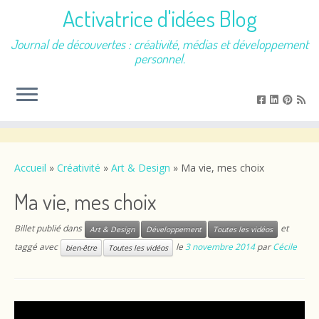
Activatrice d'idées Blog
Journal de découvertes : créativité, médias et développement
personnel.
Passer
au
contenu
Accueil
»
Créativité
»
Art & Design
»
Ma vie, mes choix
Ma vie, mes choix
Billet publié dans
et
Art & Design
Développement
Toutes les vidéos
taggé avec
le
3 novembre 2014
par
Cécile
bien-être
Toutes les vidéos