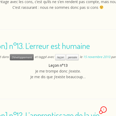
ntage avec les cons, c’est qu’ils ne s’en rendent pas compte, mais nou
C’est rassurant : nous ne sommes donc pas si cons
n] n°13. L’erreur est humaine
ié dans
et taggé avec
le
15 novembre 2010
pa
Développement
leçon
pensée
Leçon n°13
Je me trompe donc j’existe.
Je me dis que j’existe beaucoup…
1
n] n°12. L’apprentissage de la vie