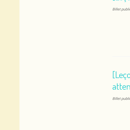
Billet publ
[Leço
atten
Billet publ