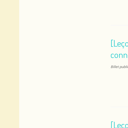
[Leço
conn
Billet publ
[Leço