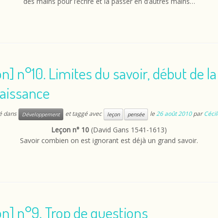
des mains pour l’écrire et la passer en d’autres mains…
n] n°10. Limites du savoir, début de la
aissance
ié dans
et taggé avec
le
26 août 2010
par
Cécil
Développement
leçon
pensée
Leçon n° 10
(David Gans 1541-1613)
Savoir combien on est ignorant est déjà un grand savoir.
n] n°9. Trop de questions