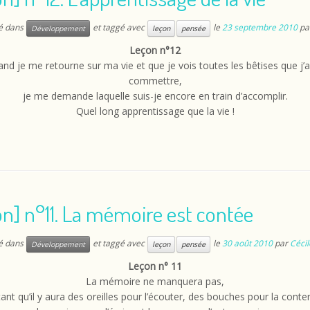
ié dans
et taggé avec
le
23 septembre 2010
pa
Développement
leçon
pensée
Leçon n°12
nd je me retourne sur ma vie et que je vois toutes les bêtises que j’a
commettre,
je me demande laquelle suis-je encore en train d’accomplir.
Quel long apprentissage que la vie !
n] n°11. La mémoire est contée
ié dans
et taggé avec
le
30 août 2010
par
Cécil
Développement
leçon
pensée
Leçon n° 11
La mémoire ne manquera pas,
tant qu’il y aura des oreilles pour l’écouter, des bouches pour la conter