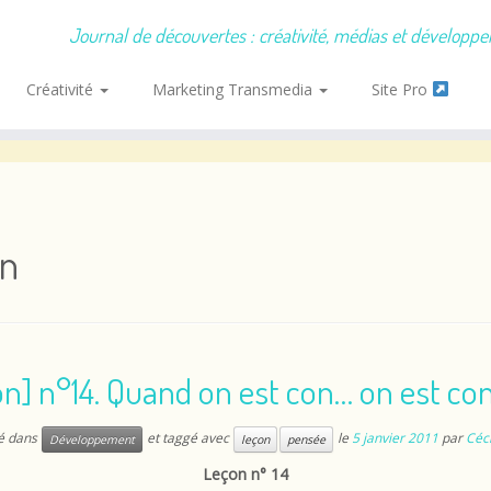
Journal de découvertes : créativité, médias et développ
Créativité
Marketing Transmedia
Site Pro
on
on] n°14. Quand on est con… on est co
ié dans
et taggé avec
le
5 janvier 2011
par
Céci
Développement
leçon
pensée
Leçon n° 14