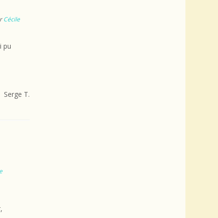
r
Cécile
i pu
Serge T.
e
,