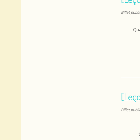
Billet publ
Qua
[Leço
Billet publ