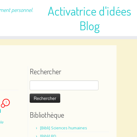
Activatrice d'idées
ement personnel.
Blog
Rechercher
Rechercher :
1
n
Bibliothèque
le
[Bibli] Sciences humaines
[Bibli] BD