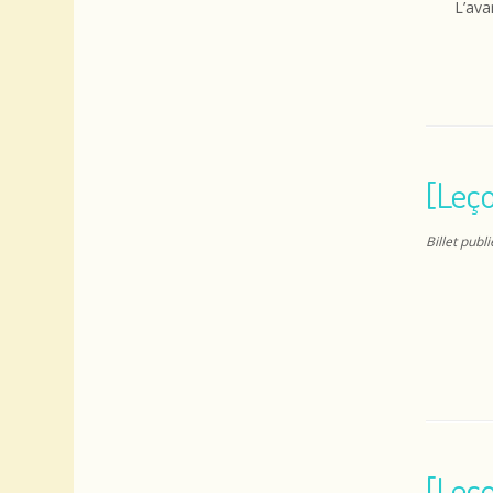
L’ava
[Leço
Billet publ
[Leço