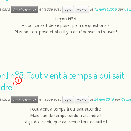
ié dans
et taggé avec
le
12 juillet 2010
par
Céci
Développement
leçon
pensée
Leçon N° 9
A quoi ça sert de se poser plein de questions ?
Plus on s’en pose et plus il y a de réponses à trouver !
n] n°8. Tout vient à temps à qui sait
1
dre.
ié dans
et taggé avec
le
24 juin 2010
par
Cécile
Développement
leçon
pensée
Tout vient à temps à qui sait attendre.
Mais que de temps perdu à attendre !
si ça doit venir, que ça vienne tout de suite !