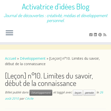
Activatrice d'idées Blog
Journal de découvertes : créativité, médias et développement
personnel.
Passer
au
contenu
Accueil
»
Développement
»
[Leçon] n°10. Limites du savoir,
début de la connaissance
[Leçon] n°10. Limites du savoir,
début de la connaissance
Billet publié dans
et taggé avec
le
26
Développement
leçon
pensée
août 2010
par
Cécile