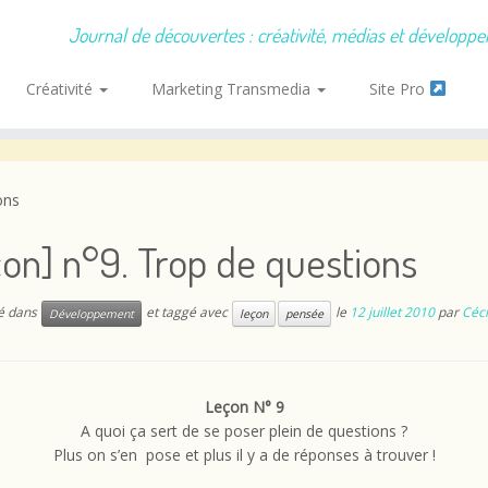
Journal de découvertes : créativité, médias et développ
Créativité
Marketing Transmedia
Site Pro
ons
on] n°9. Trop de questions
ié dans
et taggé avec
le
12 juillet 2010
par
Céci
Développement
leçon
pensée
Leçon N° 9
A quoi ça sert de se poser plein de questions ?
Plus on s’en pose et plus il y a de réponses à trouver !