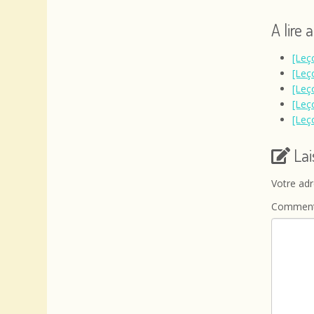
A lire 
[Leç
[Leç
[Leç
[Leç
[Leç
La
Votre adr
Comment