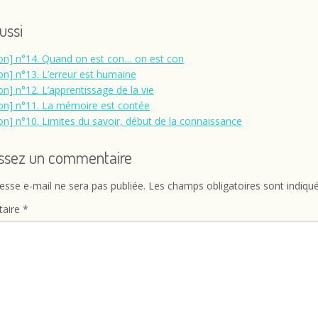
aussi
on] n°14. Quand on est con… on est con
on] n°13. L’erreur est humaine
on] n°12. L’apprentissage de la vie
on] n°11. La mémoire est contée
on] n°10. Limites du savoir, début de la connaissance
issez un commentaire
esse e-mail ne sera pas publiée.
Les champs obligatoires sont indiqu
aire
*