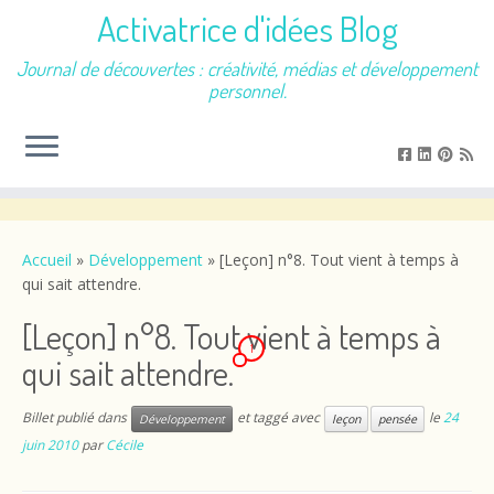
Activatrice d'idées Blog
Journal de découvertes : créativité, médias et développement
personnel.
Passer
au
contenu
Accueil
»
Développement
»
[Leçon] n°8. Tout vient à temps à
qui sait attendre.
[Leçon] n°8. Tout vient à temps à
1
qui sait attendre.
Billet publié dans
et taggé avec
le
24
Développement
leçon
pensée
juin 2010
par
Cécile