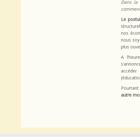
Dans la 
comment j
Le postul
structure
nos écon
nous soyo
plus ouve
A l’heur
s’annonc
accéder 
(éducatio
Pourtant
autre mo