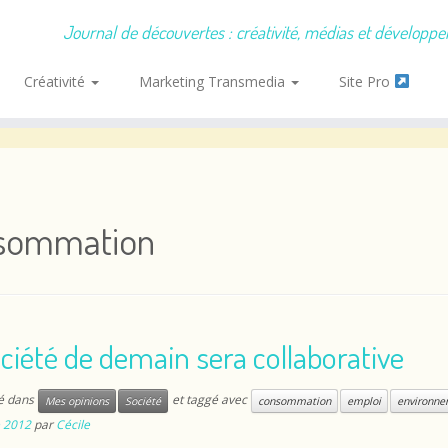
Journal de découvertes : créativité, médias et développ
Créativité
Marketing Transmedia
Site Pro
sommation
ciété de demain sera collaborative
ié dans
et taggé avec
Mes opinions
Société
consommation
emploi
environn
 2012
par
Cécile