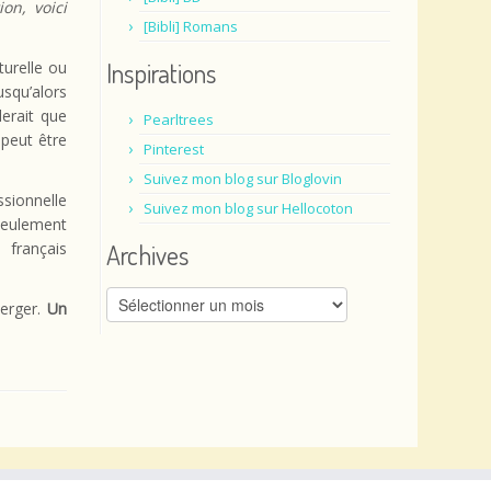
on, voici
[Bibli] Romans
Inspirations
turelle ou
usqu’alors
erait que
Pearltrees
 peut être
Pinterest
Suivez mon blog sur Bloglovin
sionnelle
Suivez mon blog sur Hellocoton
seulement
 français
Archives
Archives
erger.
Un