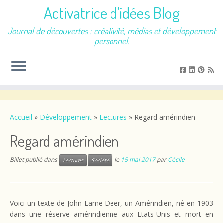
Activatrice d'idées Blog
Journal de découvertes : créativité, médias et développement
personnel.
Passer
au
contenu
Accueil
»
Développement
»
Lectures
»
Regard amérindien
Regard amérindien
Billet publié dans
le
15 mai 2017
par
Cécile
Lectures
Société
Voici un texte de John Lame Deer, un Amérindien, né en 1903
dans une réserve amérindienne aux Etats-Unis et mort en