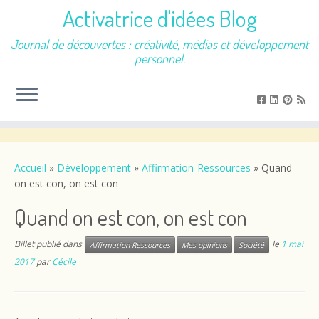
Activatrice d'idées Blog
Journal de découvertes : créativité, médias et développement
personnel.
Passer
au
contenu
Accueil
»
Développement
»
Affirmation-Ressources
»
Quand
on est con, on est con
Quand on est con, on est con
Billet publié dans
le
1 mai
Affirmation-Ressources
Mes opinions
Société
2017
par
Cécile