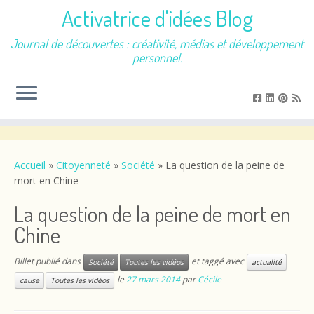
Activatrice d'idées Blog
Journal de découvertes : créativité, médias et développement
personnel.
Passer
au
contenu
Accueil
»
Citoyenneté
»
Société
»
La question de la peine de
mort en Chine
La question de la peine de mort en
Chine
Billet publié dans
et taggé avec
Société
Toutes les vidéos
actualité
le
27 mars 2014
par
Cécile
cause
Toutes les vidéos