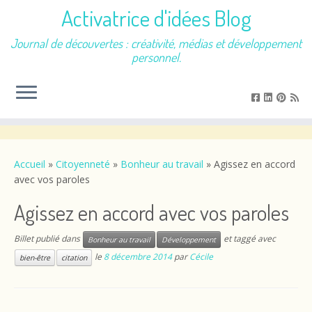
Activatrice d'idées Blog
Journal de découvertes : créativité, médias et développement
personnel.
Passer
au
contenu
Accueil
»
Citoyenneté
»
Bonheur au travail
»
Agissez en accord
avec vos paroles
Agissez en accord avec vos paroles
Billet publié dans
et taggé avec
Bonheur au travail
Développement
le
8 décembre 2014
par
Cécile
bien-être
citation