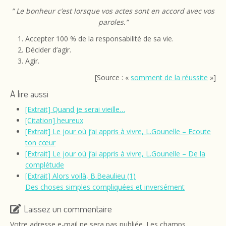
”
Le bonheur c’est lorsque vos actes sont en accord avec vos
paroles.”
Accepter 100 % de la responsabilité de sa vie.
Décider d’agir.
Agir.
[Source : «
somment de la réussite
»]
A lire aussi
[Extrait] Quand je serai vieille…
[Citation] heureux
[Extrait] Le jour où j’ai appris à vivre, L.Gounelle – Ecoute
ton cœur
[Extrait] Le jour où j’ai appris à vivre, L.Gounelle – De la
complétude
[Extrait] Alors voilà, B.Beaulieu (1)
Des choses simples compliquées et inversément
Laissez un commentaire
Votre adresse e-mail ne sera pas publiée.
Les champs