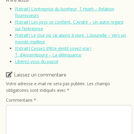
[Extrait] L’entreprise du bonheur, T.Hsieh – Relation
fournisseurs
[Extrait] Les psys se confient, C.André – Un autre regard
sur l’entreprise
[Extrait] Le jour où j’ai appris à vivre, L.Gounelle – Vers un
monde meilleur
[Extrait] Cessez d’être gentil soyez vrai !
T. d’Ansembourg – La délinquance
Libérez-vous du passé
Laissez un commentaire
Votre adresse e-mail ne sera pas publiée.
Les champs
obligatoires sont indiqués avec
*
Commentaire
*