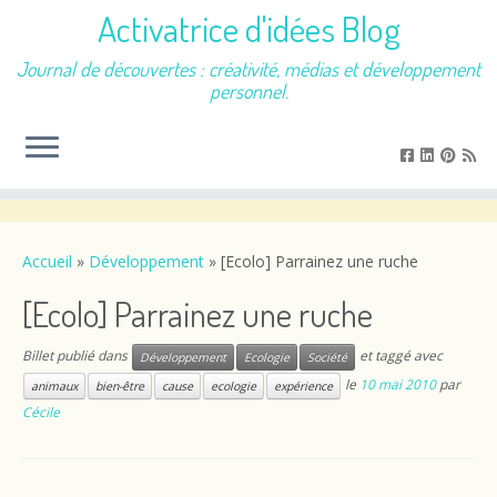
Activatrice d'idées Blog
Journal de découvertes : créativité, médias et développement
personnel.
Passer
au
contenu
Accueil
»
Développement
»
[Ecolo] Parrainez une ruche
[Ecolo] Parrainez une ruche
Billet publié dans
et taggé avec
Développement
Ecologie
Société
le
10 mai 2010
par
animaux
bien-être
cause
ecologie
expérience
Cécile