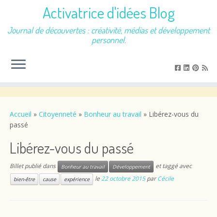
Activatrice d'idées Blog
Journal de découvertes : créativité, médias et développement
personnel.
Passer
au
contenu
Accueil
»
Citoyenneté
»
Bonheur au travail
»
Libérez-vous du
passé
Libérez-vous du passé
Billet publié dans
et taggé avec
Bonheur au travail
Développement
le
22 octobre 2015
par
Cécile
bien-être
cause
expérience