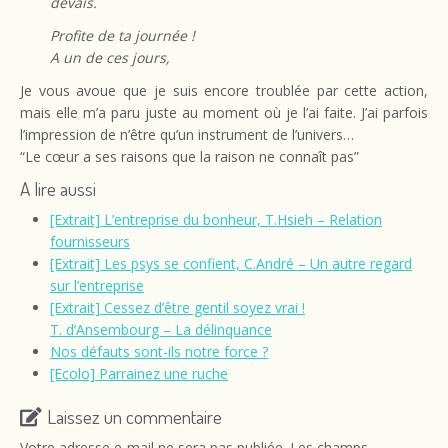
devais.
Profite de ta journée !
A un de ces jours,
Je vous avoue que je suis encore troublée par cette action,
mais elle m’a paru juste au moment où je l’ai faite. J’ai parfois
l’impression de n’être qu’un instrument de l’univers…
“Le cœur a ses raisons que la raison ne connaît pas”
A lire aussi
[Extrait] L’entreprise du bonheur, T.Hsieh – Relation
fournisseurs
[Extrait] Les psys se confient, C.André – Un autre regard
sur l’entreprise
[Extrait] Cessez d’être gentil soyez vrai !
T. d’Ansembourg – La délinquance
Nos défauts sont-ils notre force ?
[Ecolo] Parrainez une ruche
Laissez un commentaire
Votre adresse e-mail ne sera pas publiée.
Les champs