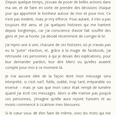
Depuis quelque temps, j’essaie de poser de belles actions dans
ma vie, et de faire en sorte de prendre des décisions chaque
jour qui apportent le bonheur autour de moi et pour moi. Ce
n’est pas évident, mais je m’y efforce. Pour autant, il n’en a pas
toujours été ainsi, et j’ai quelques histoires qui me hantent
depuis longtemps, car j’ai conscience d’avoir fait souffrir des
gens et j’en ai honte. J’ai décidé récemment de corriger le tir.
J’ai repris une à une, chacune de ces histoires où je n’avais pas
eu la “juste” réaction, et, grâce à la magie de facebook, j’ai
retrouvée ces personnes à qui je devais des explications, pour
leur demander pardon, leur dire Merci ou qu’elles avaient
compté pour moi à ce moment-là.
Je n’ai aucune idée de la façon dont mon message sera
interprété, si c’est naïf, futile, oublié, trop tard, irréparable ou
insensé – mais je sais que mon cœur était rempli de lumière
quand j’ai écrit ces messages. Alors si elle n’arrive pas jusqu’à
ces personnes, j’imagine qu’elle aura rejoint l’univers et au
moins commencé à cicatriser mes blessures.
Si le cœur vous dit d’en faire de même, voici les mots qui me