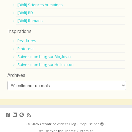
[Bibli] Sciences humaines
[Bibli] BD
[Bibli] Romans
Inspirations
Pearltrees
Pinterest
Suivez mon blog sur Bloglovin
Suivez mon blog sur Hellocoton
Archives
Archives
·
© 2026
Activatrice d'idées Blog
·
Propulsé par
·
Réalisé avec the
Thème Customizr
·