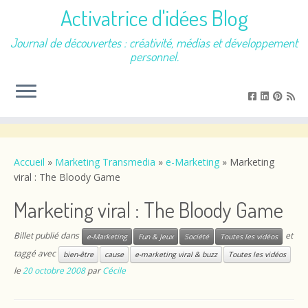
Activatrice d'idées Blog
Journal de découvertes : créativité, médias et développement
personnel.
Passer
au
contenu
Accueil
»
Marketing Transmedia
»
e-Marketing
»
Marketing
viral : The Bloody Game
Marketing viral : The Bloody Game
Billet publié dans
et
e-Marketing
Fun & Jeux
Société
Toutes les vidéos
taggé avec
bien-être
cause
e-marketing viral & buzz
Toutes les vidéos
le
20 octobre 2008
par
Cécile