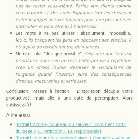
pas de rester vous-même. Parlez aux clients comme
vous parleriez à des amis. Expliquez-leur les choses et
éviter le jargon. Ecrivez toujours pour une personne en
particulier et pour être lu à haute voix.
Les mots à ne pas utiliser : absolument, impossible,
facile.
Ils braquent les gens en opposant des absolus, il
n’y a plus de terrain neutre, de nuances.
Ne dites plus “dès que possible”,
c’est dire que tout est
prioritaire, donc rien ne l’est. Cette phrase à répétition
crée un stress inutile. Réservez le vocabulaire de
l’urgence quand l’inaction aura des conséquences
directes, mesurables et sérieuses.
Conclusion. Passez à l’action ! L’inspiration décuple votre
productivité, mais elle a une date de péremption. Alors
saisissez-là !
A lire aussi
[Extrait] Victime, bourreau ou sauveur : comment sortir
du piège ?, C. Petitcollin – La responsabilité
[Extrait] Le jour où j’ai appris à vivre, L.Gounelle – Vers un