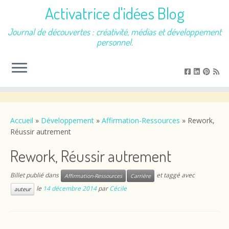
Activatrice d'idées Blog
Journal de découvertes : créativité, médias et développement
personnel.
Passer
au
contenu
Accueil
»
Développement
»
Affirmation-Ressources
»
Rework,
Réussir autrement
Rework, Réussir autrement
Billet publié dans
et taggé avec
Affirmation-Ressources
Carrière
le
14 décembre 2014
par
Cécile
auteur