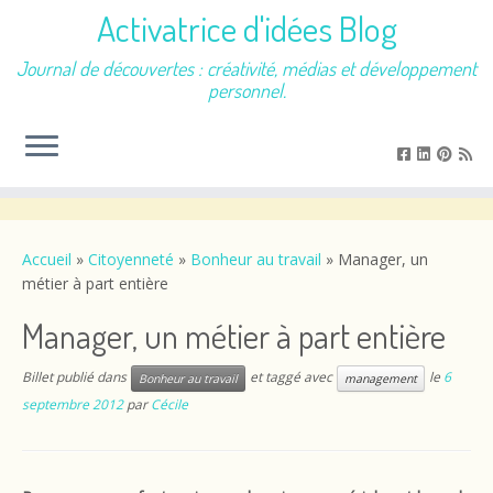
Activatrice d'idées Blog
Journal de découvertes : créativité, médias et développement
personnel.
Passer
au
contenu
Accueil
»
Citoyenneté
»
Bonheur au travail
»
Manager, un
métier à part entière
Manager, un métier à part entière
Billet publié dans
et taggé avec
le
6
Bonheur au travail
management
septembre 2012
par
Cécile