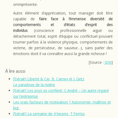
omniprésente.
Autre élément d’appréciation, tout manager doit être
capable de
faire face à l’immense diversité de
comportements et d’états d’esprit des
individus
(conscience professionnelle aiguë ou
détachement total, esprit d’équipe ou conflictuel pouvant
tourner parfois à la violence physique, comportements de
victime, de persécuteur, de sauveur…), sans parler des
émotions dont il va connaître aussi la grande richesse !
[Source :
JDN
]
A lire aussi
[Extrait] Liberté & Cie, B. Carney et I. Getz
Le paradoxe de la rivière
[Extrait] Les psys se confient, C.André – Un autre regard
sur l’entreprise
Les vrais facteurs de motivation ? Autonomie, maîtrise et
but.
[Extrait] La semaine de 4 heures, T.Ferriss