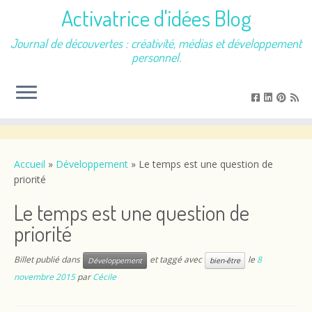
Activatrice d'idées Blog
Journal de découvertes : créativité, médias et développement
personnel.
Passer
au
contenu
Accueil
»
Développement
»
Le temps est une question de
priorité
Le temps est une question de
priorité
Billet publié dans
et taggé avec
le
8
Développement
bien-être
novembre 2015
par
Cécile