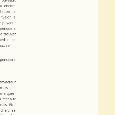
 nouveaux
ou encore
station de
“Selon le
se payante
mérique a
de trouver
édias et
source :
principale
om’acteur
rmais une
 marques,
s réseaux
mais être
recherchée