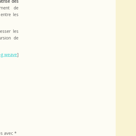
îtrise des
ément de
entre les
esser les
ursion de
og weave
]
és avec
*