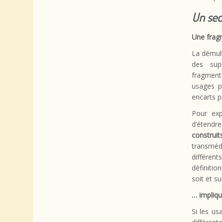
Un sec
Une frag
La démult
des sup
fragment
usages p
encarts pu
Pour exp
d’étendre
construi
transméd
différen
définitio
soit et s
… impliq
Si les u