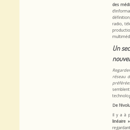
des
médi
d’informa
définiti
radio, té
producti
multimédi
Un sec
nouvea
Regarder
réseau d
préféré
semblent 
technolo
De l’évol
Il y a à
linéaire »
regardant