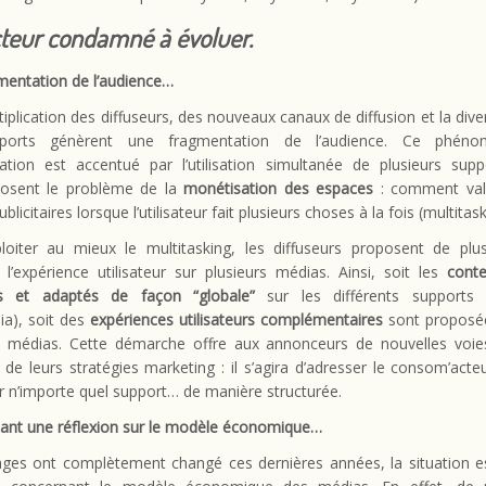
teur condamné à évoluer.
mentation de l’audience…
iplication des diffuseurs, des nouveaux canaux de diffusion et la diver
ports génèrent une fragmentation de l’audience. Ce phén
ation est accentué par l’utilisation simultanée de plusieurs supp
osent le problème de la
monétisation des espaces
: comment valo
blicitaires lorsque l’utilisateur fait plusieurs choses à la fois (multitask
loiter au mieux le multitasking, les diffuseurs proposent de plu
 l’expérience utilisateur sur plusieurs médias. Ainsi, soit les
cont
ts et adaptés de façon “globale”
sur les différents supports (
ia), soit des
expériences utilisateurs complémentaires
sont proposée
ts médias. Cette démarche offre aux annonceurs de nouvelles voie
n de leurs stratégies marketing : il s’agira d’adresser le consom’acteu
ur n’importe quel support… de manière structurée.
uant une réflexion sur le modèle économique…
sages ont complètement changé ces dernières années, la situation e