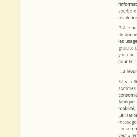
l’informa
courbe d
révolutio
Grâce au
de donné
les usage
gratuite 
youtube, 
pour fini
… à l’évo
S’il y a
sommes a
consom’a
fabrique
.
mobilité,
(utilisa
messageri
consomme 
veut » (e