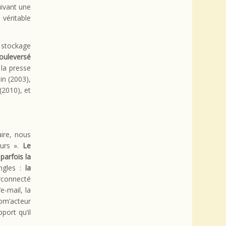
uivant une
véritable
 stockage
ouleversé
 la presse
in (2003),
(2010), et
ire, nous
eurs ».
Le
arfois la
angles :
la
rconnecté
-mail, la
som’acteur
port qu’il