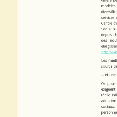
différen
modèles 
diversifi
services
Centre d’
: de 43%
depuis c
des nouv
élargis
http://w
Les média
source de
… et une 
Or pour 
exigeant
réelle i
adoption
sociaux,
personnal