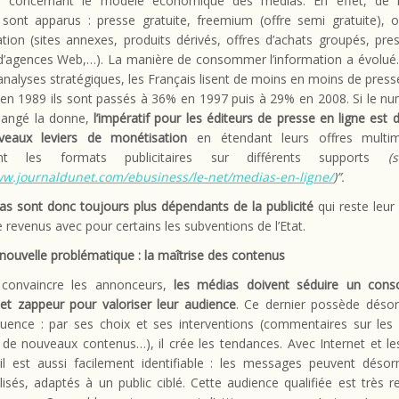
te concernant le modèle économique des médias. En effet, de
sont apparus : presse gratuite, freemium (offre semi gratuite), 
cation (sites annexes, produits dérivés, offres d’achats groupés, pre
 d’agences Web,…). La manière de consommer l’information a évolué. 
analyses stratégiques, les Français lisent de moins en moins de pres
 en 1989 ils sont passés à 36% en 1997 puis à 29% en 2008. Si le nu
hangé la donne,
l’impératif pour les éditeurs de presse en ligne est 
eaux leviers de monétisation
en étendant leurs offres multim
sant les formats publicitaires sur différents supports
(
ww.journaldunet.com/ebusiness/le-net/medias-en-ligne/
)”.
s sont donc toujours plus dépendants de la publicité
qui reste leur 
 revenus avec pour certains les subventions de l’Etat.
nouvelle problématique : la maîtrise des contenus
convaincre les annonceurs,
les médias doivent séduire un cons
 et zappeur pour valoriser leur audience
. Ce dernier possède déso
nfluence : par ses choix et ses interventions (commentaires sur les
 de nouveaux contenus…), il crée les tendances. Avec Internet et le
 il est aussi facilement identifiable : les messages peuvent désor
isés, adaptés à un public ciblé. Cette audience qualifiée est très 