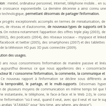
tion
: minitel, ordinateur personnel, Internet, téléphone mobile… en s
e croissance exponentielle. La dernière décennie a ainsi connu une 
n technologique,
permettant désormais de partager l’information.
x progrès exceptionnels accomplis en termes de miniaturisation, de
es, de réseau et d’autonomie,
de nouveaux types de supports ont b
s.
On notera notamment l’apparition des offres triple play (2003), de
(2002), des podcasts (2004), des réseaux sociaux – myspace et linked
facebook et twitter (2005), des smartphones (2007) et des tablettes 
r de la télévision HD puis 3D puis connectée (2009).
lution des usages.
 30 ans nous consommions l’information de manière passive et linéa
ujourd’hui devenus ce que nous appellerons des « consom’act
cteur lit / consomme l’information, la commente, la communique et p
 Ce nouveau rapport à l’information se décline sous différents 
 la temporalité, le partage, et le multi-supports
. Désormais hype
tion de plusieurs moyens de communication en même temps tel que l’e
e instantanée, le téléphone, le face-à-face et le Web 2.0), le con
l’information “où il veut, quand il veut, avec qui il veut et sur le sup
n anglais “ATAWAD” pour “Any time, any where, any device”).