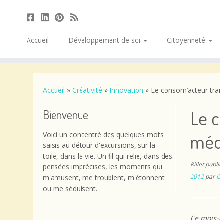
Accueil
Développement de soi
Citoyenneté
Passer
au
contenu
Accueil
»
Créativité
»
Innovation
»
Le consom’acteur tra
Le 
Bienvenue
Voici un concentré des quelques mots
méd
saisis au détour d'excursions, sur la
toile, dans la vie. Un fil qui relie, dans des
Billet publ
pensées imprécises, les moments qui
2012
par
C
m'amusent, me troublent, m'étonnent
ou me séduisent.
Ce mois-c