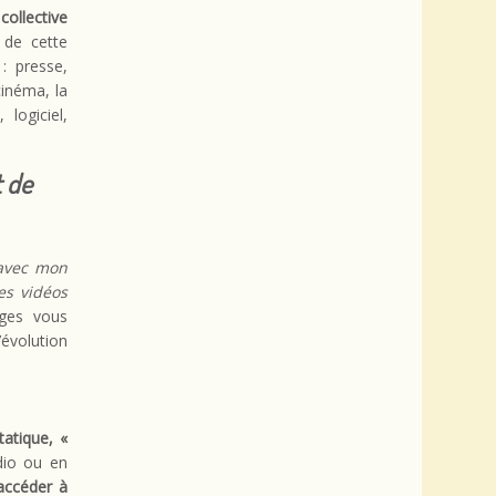
collective
n de cette
: presse,
cinéma, la
logiciel,
t de
 avec mon
es vidéos
ges vous
’évolution
atique, «
dio ou en
accéder à