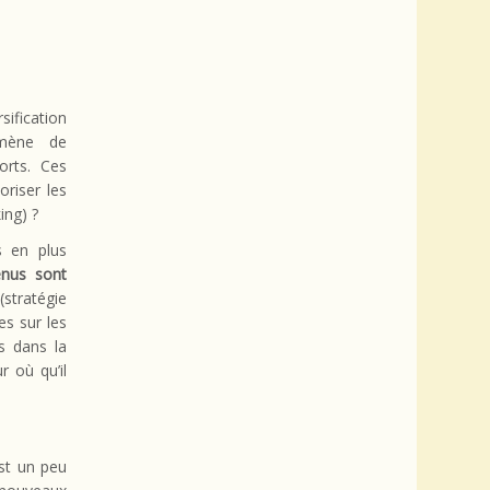
sification
omène de
orts. Ces
riser les
ing) ?
s en plus
enus sont
stratégie
s sur les
s dans la
r où qu’il
st un peu