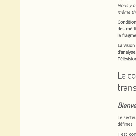
Nous y p
même th
Condition
des médi
la fragme
La vision 
d’analys
Télévisio
Le c
tran
Bienve
Le secteu
définies.
Il est co