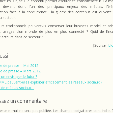
ceurs. Or, seul le contenu permet d’attirer ce consom’acteur. La
ma
devient donc l’un des principaux enjeux des médias, l’él
ciation face à la concurrence : la guerre des contenus est ouverte 
u secteur.
urs traditionnels peuvent-ils conserver leur business model et adr
 usages d’un monde de plus en plus connecté ? Quid de l’inc
 acteurs dans ce secteur ?
[Source :
bl
aussi
e de presse – Mai 2012
e de presse – Mars 2012
-on envisager le futur ?
PME peuvent-elles exploiter efficacement les réseaux sociaux ?
 de médias sociaux…
issez un commentaire
esse e-mail ne sera pas publiée.
Les champs obligatoires sont indiqu