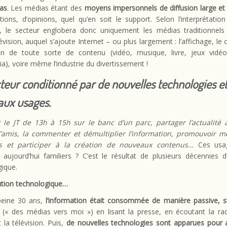
as
. Les médias étant des
moyens impersonnels de diffusion large et 
tions, d’opinions, quel qu’en soit le support. Selon l’interprétatio
on, le secteur englobera donc uniquement les médias traditionnels 
lévision, auquel s’ajoute Internet – ou plus largement : l’affichage, le 
on de toute sorte de contenu (vidéo, musique, livre, jeux vidéo, 
a), voire même l’industrie du divertissement !
teur conditionné par de nouvelles technologies e
ux usages.
 le JT de 13h à 15h sur le banc d’un parc, partager l’actualité
’amis, la commenter et démultiplier l’information, promouvoir m
es et participer à la création de nouveaux contenus…
Ces usa
aujourd’hui familiers ? C’est le résultat de plusieurs décennies d
gique.
ution technologique…
 peine 30 ans,
l’information était consommée de manière passive, st
(« des médias vers moi ») en lisant la presse, en écoutant la ra
 la télévision. Puis,
de nouvelles technologies sont apparues pour 