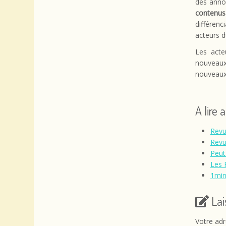
des annon
contenus
différen
acteurs d
Les acte
nouveaux
nouveaux
A lire 
Revu
Revu
Peut
Les 
1min
La
Votre adr