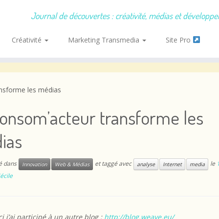
Journal de découvertes : créativité, médias et développ
Créativité
Marketing Transmedia
Site Pro
nsforme les médias
consom’acteur transforme les
ias
ié dans
et taggé avec
le
Innovation
Web & Médias
analyse
Internet
media
écile
i j’ai participé à un autre blog :
http://blog.weave.eu/