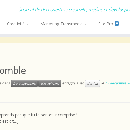
Journal de découvertes : créativité, médias et développ
Créativité
Marketing Transmedia
Site Pro
comble
ié dans
et taggé avec
le
27 décembre 2
Développement
Mes opinions
citation
prends pas que tu te sentes incomprise !
t est dit…)