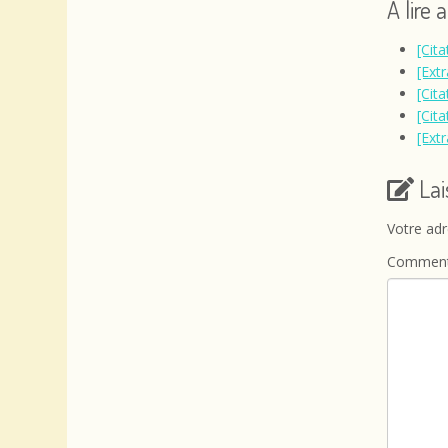
A lire 
[Cit
[Extr
[Cit
[Cit
[Extr
La
Votre adr
Comment