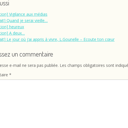
aussi
ation] Vigilance aux médias
ait] Quand je serai vieille…
ation] heureux
ation] A deux…
ait] Le jour où j’ai appris à vivre, L.Gounelle – Ecoute ton cœur
issez un commentaire
esse e-mail ne sera pas publiée.
Les champs obligatoires sont indiqu
aire
*