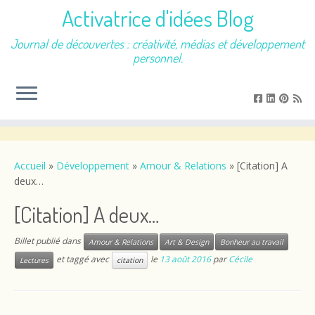
Activatrice d'idées Blog
Journal de découvertes : créativité, médias et développement
personnel.
Passer
au
contenu
Accueil
»
Développement
»
Amour & Relations
»
[Citation] A
deux…
[Citation] A deux…
Billet publié dans
Amour & Relations
Art & Design
Bonheur au travail
et taggé avec
le
13 août 2016
par
Cécile
Lectures
citation