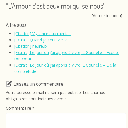
“L’Amour c’est deux moi qui se nous”
[Auteur inconnu]
A lire aussi
[Citation] Vigilance aux médias
[Extrait] Quand je serai vieille…
[Citation] heureux
[Extrait] Le jour où j’ai appris à vivre, L.Gounelle – Ecoute
ton cœur
[Extrait] Le jour où j’ai appris à vivre, L.Gounelle – De la
complétude
Laissez un commentaire
Votre adresse e-mail ne sera pas publiée.
Les champs
obligatoires sont indiqués avec
*
Commentaire
*