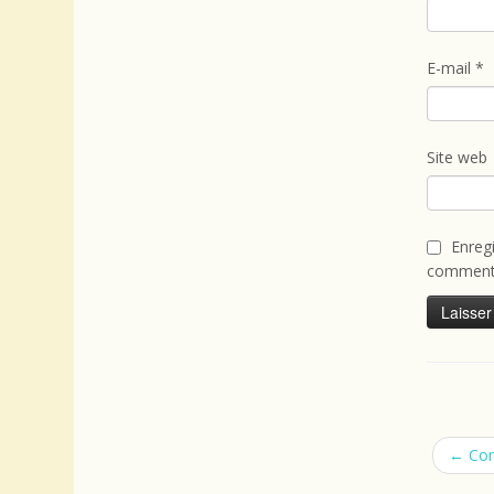
E-mail
*
Site web
Enreg
commenta
←
Con