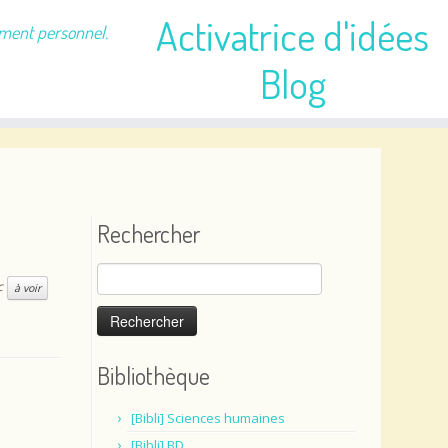
Activatrice d'idées
ement personnel.
Blog
Rechercher
Rechercher :
c
à voir
Bibliothèque
[Bibli] Sciences humaines
[Bibli] BD