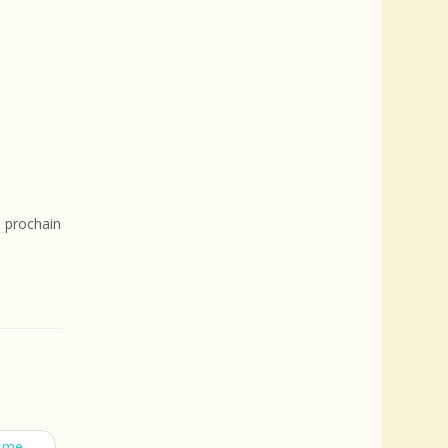
 prochain
isme
→