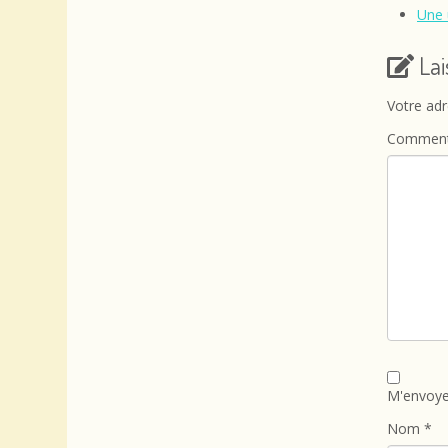
Une 
La
Votre adr
Comment
M'envoye
Nom
*