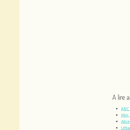
A lire 
ABC 
Moi,
Alic
Urba