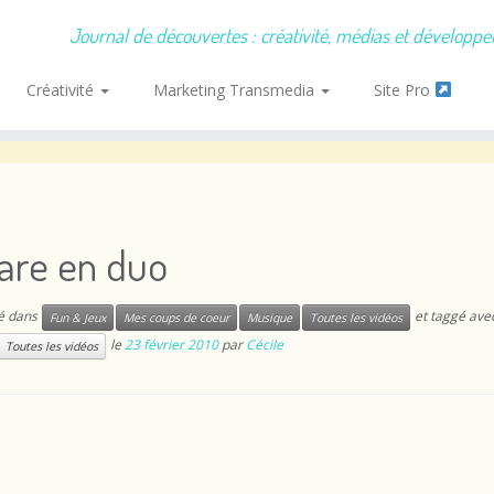
Journal de découvertes : créativité, médias et développ
Créativité
Marketing Transmedia
Site Pro
are en duo
ié dans
et taggé ave
Fun & Jeux
Mes coups de coeur
Musique
Toutes les vidéos
le
23 février 2010
par
Cécile
Toutes les vidéos