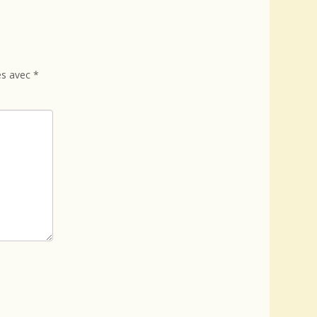
és avec
*