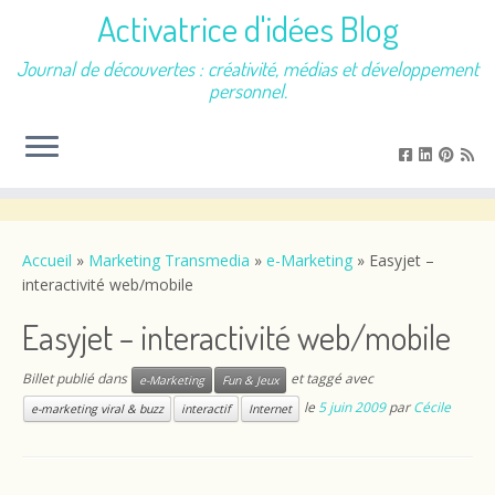
Activatrice d'idées Blog
Journal de découvertes : créativité, médias et développement
personnel.
Passer
au
contenu
Accueil
»
Marketing Transmedia
»
e-Marketing
»
Easyjet –
interactivité web/mobile
Easyjet – interactivité web/mobile
Billet publié dans
et taggé avec
e-Marketing
Fun & Jeux
le
5 juin 2009
par
Cécile
e-marketing viral & buzz
interactif
Internet