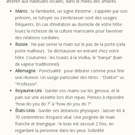
attentif aux habitudes locales, dans le milieu des affaires.
Maroc
: la familiarité, un signe d’estime : s’appeler par son
prénom, se tutoyer ou s’embrasser sont des usages
fréquents. En cas d’invitation au domicile de votre hôte :
louez la richesse de la culture marocaine pour favoriser
des relations cordiales.
Russie
: Ne pas serrer la main sur le pas de la porte (cela
porte malheur). Se déchausser en entrant chez votre
hôte. Coutumes : les toasts à la Vodka, le “banya” (bain
de vapeur traditionnel).
Allemagne
: Ponctualité : pour débuter comme pour finir
une réunion. Un usage particulier des titres : “Doktor” vs.
“Professor”.
Royaume-Uni
: Garder vos mains sur les genoux, et le
pain sur une assiette lors d’un repas. Pensez à répondre
“how do you do ?” à “how do you do ?”.
États-Unis
: Garder ses distances physiques : laisser 60 à
70 centimètres d’espace vital. Une poignée de main
franche et énergique : le bras est secoué 2 fois, en
regardant la personne dans les yeux. Sobriété