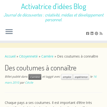
Activatrice d'idées Blog
Journal de découvertes : créativité, médias et développement
personnel.
Passer
au
contenu
Accueil
»
Citoyenneté
»
Carrière
»
Des coutumes à connaître
Des coutumes à connaître
Billet publié dans
et taggé avec
le
16
Carrière
emploi
expérience
mars 2010
par
Cécile
Chaque pays a ses coutumes. Il est important d’être très