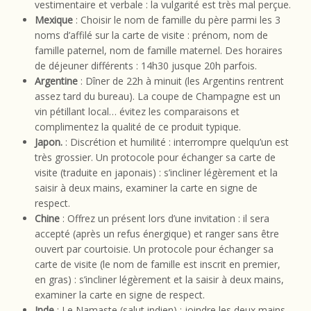
vestimentaire et verbale : la vulgarité est très mal perçue.
Mexique
: Choisir le nom de famille du père parmi les 3
noms d’affilé sur la carte de visite : prénom, nom de
famille paternel, nom de famille maternel. Des horaires
de déjeuner différents : 14h30 jusque 20h parfois.
Argentine
: Dîner de 22h à minuit (les Argentins rentrent
assez tard du bureau). La coupe de Champagne est un
vin pétillant local… évitez les comparaisons et
complimentez la qualité de ce produit typique.
Japon.
: Discrétion et humilité : interrompre quelqu’un est
très grossier. Un protocole pour échanger sa carte de
visite (traduite en japonais) : s’incliner légèrement et la
saisir à deux mains, examiner la carte en signe de
respect.
Chine
: Offrez un présent lors d’une invitation : il sera
accepté (après un refus énergique) et ranger sans être
ouvert par courtoisie. Un protocole pour échanger sa
carte de visite (le nom de famille est inscrit en premier,
en gras) : s’incliner légèrement et la saisir à deux mains,
examiner la carte en signe de respect.
Inde
: Le Namaste (salut indien) : joindre les deux mains