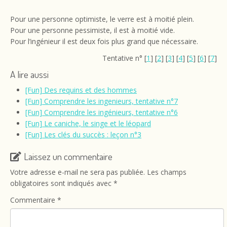
Pour une personne optimiste, le verre est à moitié plein.
Pour une personne pessimiste, il est à moitié vide.
Pour l’ingénieur il est deux fois plus grand que nécessaire.
Tentative n° [
1
] [
2
] [
3
] [
4
] [
5
] [
6
] [
7
]
A lire aussi
[Fun] Des requins et des hommes
[Fun] Comprendre les ingenieurs, tentative n°7
[Fun] Comprendre les ingénieurs, tentative n°6
[Fun] Le caniche, le singe et le léopard
[Fun] Les clés du succès : leçon n°3
Laissez un commentaire
Votre adresse e-mail ne sera pas publiée.
Les champs
obligatoires sont indiqués avec
*
Commentaire
*