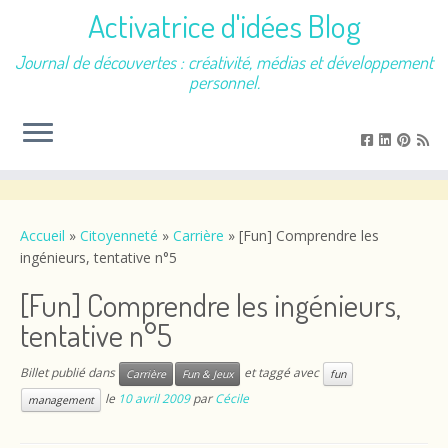
Activatrice d'idées Blog
Journal de découvertes : créativité, médias et développement
personnel.
Passer
au
contenu
Accueil
»
Citoyenneté
»
Carrière
»
[Fun] Comprendre les
ingénieurs, tentative n°5
[Fun] Comprendre les ingénieurs,
tentative n°5
Billet publié dans
et taggé avec
Carrière
Fun & Jeux
fun
le
10 avril 2009
par
Cécile
management