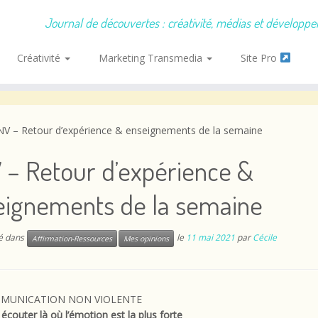
Journal de découvertes : créativité, médias et développ
Créativité
Marketing Transmedia
Site Pro
V – Retour d’expérience & enseignements de la semaine
 – Retour d’expérience &
eignements de la semaine
ié dans
le
11 mai 2021
par
Cécile
Affirmation-Ressources
Mes opinions
MUNICATION NON VIOLENTE
écouter là où l’émotion est la plus forte