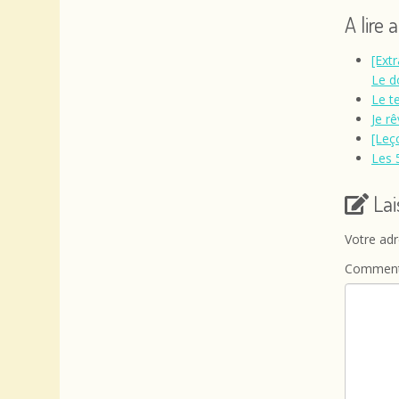
A lire 
[Extr
Le d
Le t
Je r
[Leç
Les 
La
Votre adr
Comment