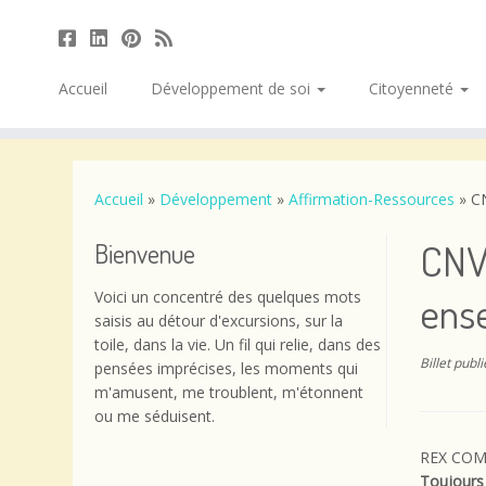
Accueil
Développement de soi
Citoyenneté
Passer
au
contenu
Accueil
»
Développement
»
Affirmation-Ressources
»
CN
CNV
Bienvenue
Voici un concentré des quelques mots
ens
saisis au détour d'excursions, sur la
toile, dans la vie. Un fil qui relie, dans des
Billet publ
pensées imprécises, les moments qui
m'amusent, me troublent, m'étonnent
ou me séduisent.
REX COM
Toujours 