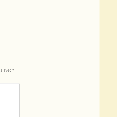
és avec
*