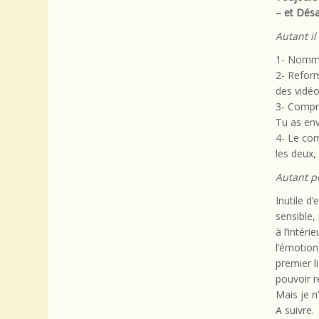
– et Désa
Autant i
1- Nommer
2- Reform
des vidéo
3- Compr
Tu as envi
4- Le com
les deux, 
Autant p
Inutile d
sensible,
à l’intér
l’émotion
premier l
pouvoir ré
Mais je n
A suivre.