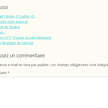
aussi
ait] Brida, P.Coelho (2)
oute pour avancer
est de Sinatra
êve…
on] n°7. Trouver la paix intérieure
5 langages de l’amour
issez un commentaire
esse e-mail ne sera pas publiée.
Les champs obligatoires sont indiqu
aire
*