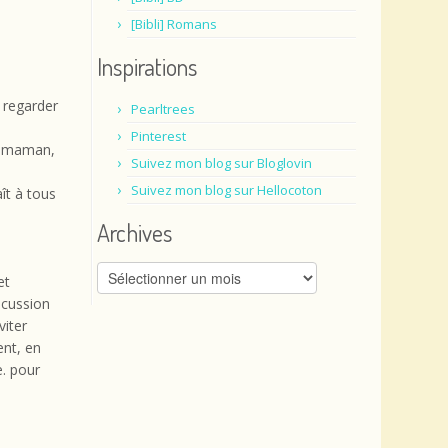
[Bibli] Romans
Inspirations
 regarder
Pearltrees
Pinterest
c maman,
Suivez mon blog sur Bloglovin
Suivez mon blog sur Hellocoton
ît à tous
Archives
Archives
et
scussion
viter
ent, en
e. pour