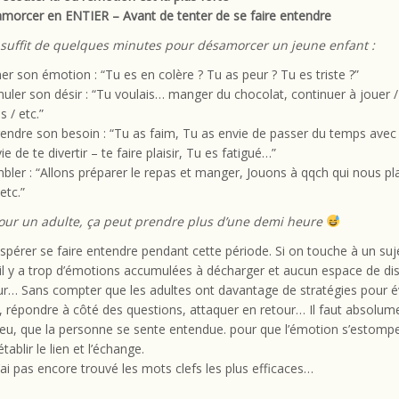
morcer en ENTIER – Avant de tenter de se faire entendre
l suffit de quelques minutes pour désamorcer un jeune enfant :
 son émotion : “Tu es en colère ? Tu as peur ? Tu es triste ?”
uler son désir : “Tu voulais… manger du chocolat, continuer à jouer /
s / etc.”
endre son besoin : “Tu as faim, Tu as envie de passer du temps ave
e de te divertir – te faire plaisir, Tu es fatigué…”
bler : “Allons préparer le repas et manger, Jouons à qqch qui nous pla
etc.”
our un adulte, ça peut prendre plus d’une demi heure
’espérer se faire entendre pendant cette période. Si on touche à un suj
 il y a trop d’émotions accumulées à décharger et aucun espace de di
ieur… Sans compter que les adultes ont davantage de stratégies pour é
, répondre à côté des questions, attaquer en retour… Il faut absolum
ieu, que la personne se sente entendue. pour que l’émotion s’estomp
tablir le lien et l’échange.
’ai pas encore trouvé les mots clefs les plus efficaces…