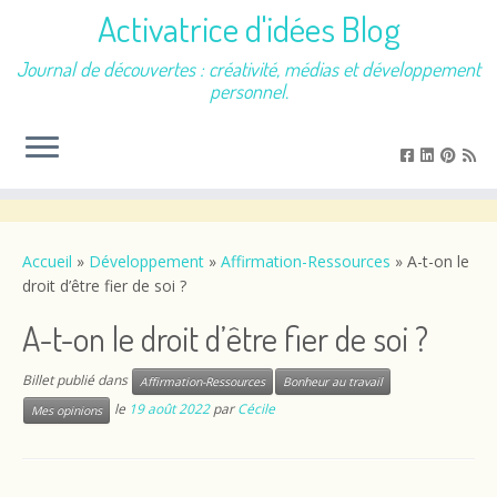
Activatrice d'idées Blog
Journal de découvertes : créativité, médias et développement
personnel.
Passer
au
contenu
Accueil
»
Développement
»
Affirmation-Ressources
»
A-t-on le
droit d’être fier de soi ?
A-t-on le droit d’être fier de soi ?
Billet publié dans
Affirmation-Ressources
Bonheur au travail
le
19 août 2022
par
Cécile
Mes opinions