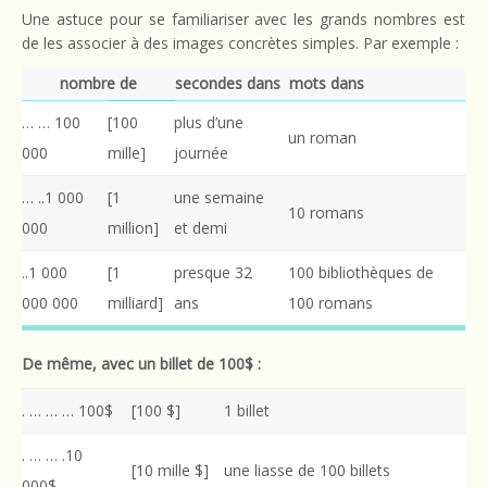
Une astuce pour se familiariser avec les grands nombres est
de les associer à des images concrètes simples. Par exemple :
nombre de
secondes dans
mots dans
… … 100
[100
plus d’une
un roman
000
mille]
journée
… ..1 000
[1
une semaine
10 romans
000
million]
et demi
..1 000
[1
presque 32
100 bibliothèques de
000 000
milliard]
ans
100 romans
De même, avec un billet de 100$ :
. … … … 100$
[100 $]
1 billet
. … … .10
[10 mille $]
une liasse de 100 billets
000$