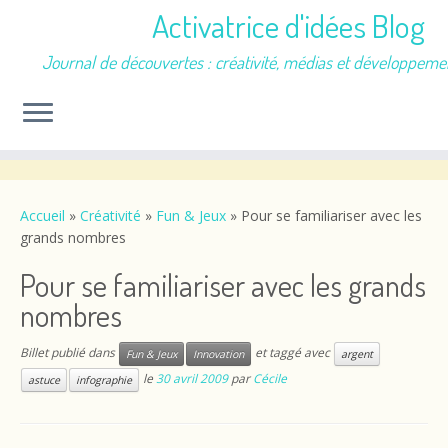
Activatrice d'idées Blog
Journal de découvertes : créativité, médias et développeme
Passer
au
contenu
Accueil
»
Créativité
»
Fun & Jeux
»
Pour se familiariser avec les
grands nombres
Pour se familiariser avec les grands
nombres
Billet publié dans
et taggé avec
Fun & Jeux
Innovation
argent
le
30 avril 2009
par
Cécile
astuce
infographie