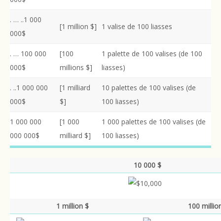
. … ..1 000
[1 million $]
1 valise de 100 liasses
000$
. … 100 000
[100
1 palette de 100 valises (de 100
000$
millions $]
liasses)
. ..1 000 000
[1 milliard
10 palettes de 100 valises (de
000$
$]
100 liasses)
1 000 000
[1 000
1 000 palettes de 100 valises (de
000 000$
milliard $]
100 liasses)
10 000 $
1 million $
100 millio