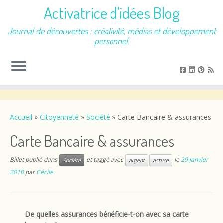
Activatrice d'idées Blog
Journal de découvertes : créativité, médias et développement
personnel.
Passer
au
contenu
Accueil
»
Citoyenneté
»
Société
»
Carte Bancaire & assurances
Carte Bancaire & assurances
Billet publié dans
et taggé avec
le
29 janvier
Société
argent
astuce
2010
par
Cécile
De quelles assurances bénéficie-t-on avec sa carte